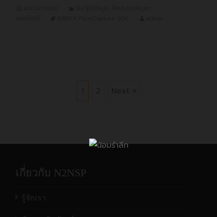
20/02/2020
จับ/รู้จำข้อมูล
,
สำหรับนักพัฒนา
ซอฟต์แวร์
ABBYY FlexiCapture SDK
admin
1
2
Next »
เกี่ยวกับ N2NSP
รู้จักเรา