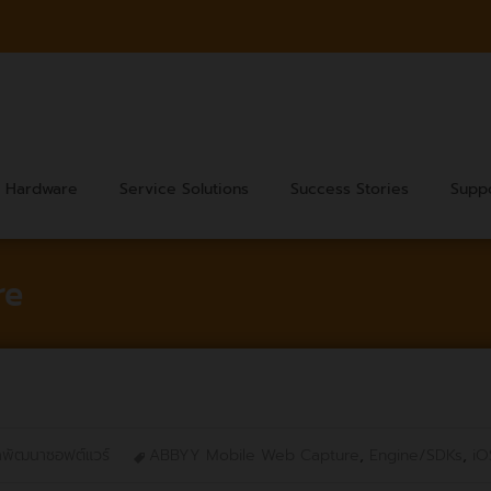
Hardware
Service Solutions
Success Stories
Supp
re
กพัฒนาซอฟต์แวร์
ABBYY Mobile Web Capture
,
Engine/SDKs
,
iO