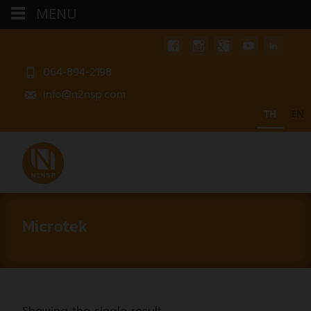
MENU
064-894-2198
info@n2nsp.com
TH
EN
Microtek