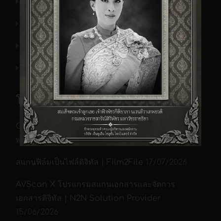
รายนามบ. ที่ให้ความไว้วางใจต่อเรา
ที่ตั้งสำนักงาน
เอกสารประวัติบริษัท เอ็นทูเอ็นฯ
ข่าว/กิจกรรม
โพสต์ล่าสุดของเรา
CZUR M3000 Pro V3 เครื่องสแกนหนังสือ A3
พร้อม OCR ภาษาไทย | N2NSP
21/07/2026
สแกนฟิล์มเป็นไฟล์ดิจิทัล | Film2File
17/07/2026
AVScan X โปรแกรมสแกนเอกสารและจัดการ
เอกสารดิจิทัล | N2N Solution Provider
15/06/2026