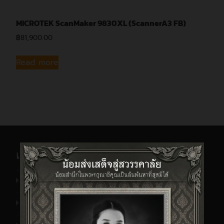
MICROTEK ScanMaker 9830XL (ScannerA3 FB)
฿
81,900.00
Read more
เกี่ยวกับ N2NSP
รู้จักเรา
ข้อมูลผลิตภัณฑ์