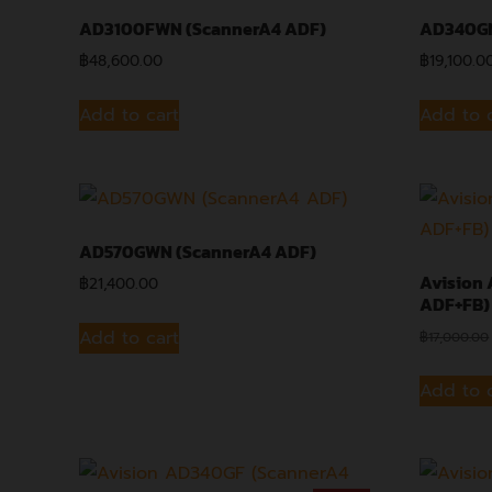
AD3100FWN (ScannerA4 ADF)
AD340GN
฿
48,600.00
฿
19,100.0
Add to cart
Add to 
AD570GWN (ScannerA4 ADF)
Avision
฿
21,400.00
ADF+FB)
Add to cart
฿
17,000.00
Add to 