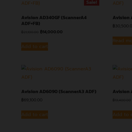
Sale!
Avision AD340GF (ScannerA4
Avision
ADF+FB)
฿
30,500.
฿
14,000.00
฿
21,100.00
Read m
Add to cart
Avision AD6090 (ScannerA3 ADF)
Avision
฿
69,100.00
฿
13,400.00
Add to cart
Add to 