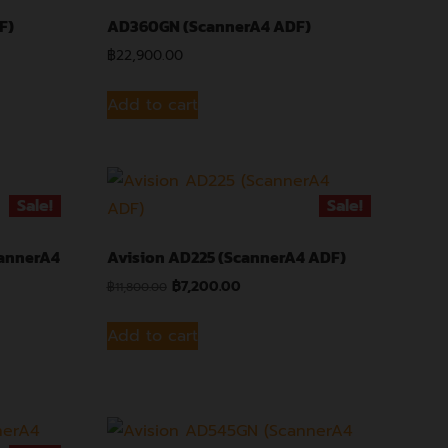
F)
AD360GN (ScannerA4 ADF)
฿
22,900.00
Add to cart
Sale!
Sale!
cannerA4
Avision AD225 (ScannerA4 ADF)
฿
7,200.00
฿
11,800.00
Add to cart