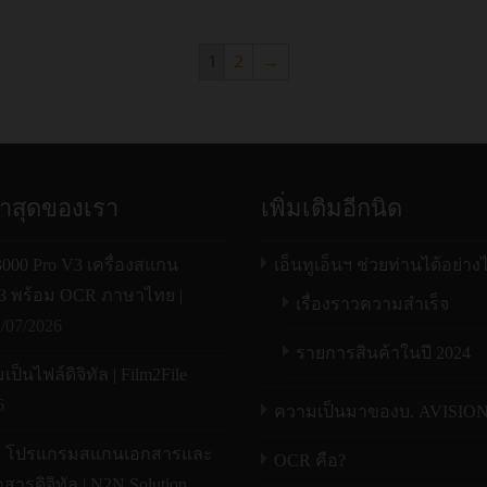
1
2
→
่าสุดของเรา
เพิ่มเติมอีกนิด
00 Pro V3 เครื่องสแกน
เอ็นทูเอ็นฯ ช่วยท่านได้อย่าง
A3 พร้อม OCR ภาษาไทย |
เรื่องราวความสำเร็จ
/07/2026
รายการสินค้าในปี 2024
ป็นไฟล์ดิจิทัล | Film2File
6
ความเป็นมาของบ. AVISIO
X โปรแกรมสแกนเอกสารและ
OCR คือ?
สารดิจิทัล | N2N Solution