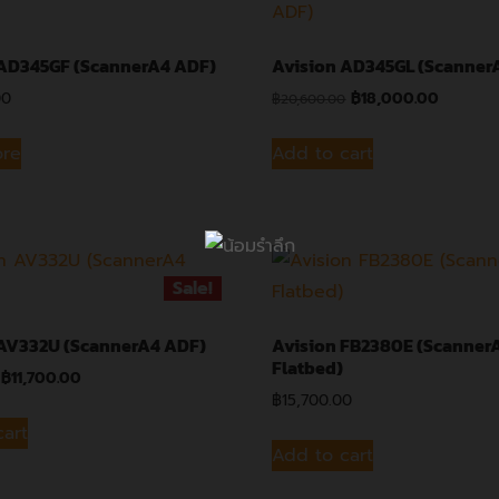
 AD345GF (ScannerA4 ADF)
Avision AD345GL (Scanner
00
฿
18,000.00
฿
20,600.00
ore
Add to cart
Sale!
 AV332U (ScannerA4 ADF)
Avision FB2380E (Scanner
Flatbed)
฿
11,700.00
฿
15,700.00
cart
Add to cart