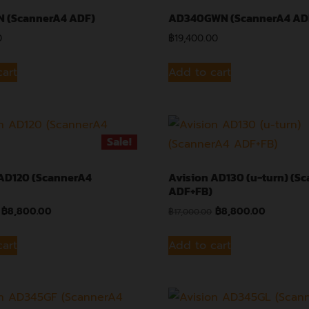
 (ScannerA4 ADF)
AD340GWN (ScannerA4 AD
0
฿
19,400.00
cart
Add to cart
Sale!
 AD120 (ScannerA4
Avision AD130 (u-turn) (S
ADF+FB)
฿
8,800.00
฿
8,800.00
฿
17,000.00
cart
Add to cart