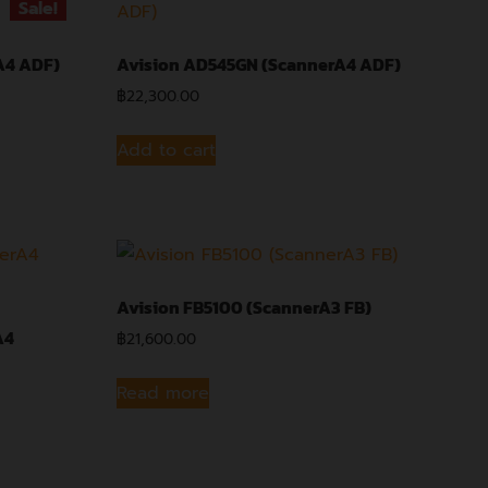
Sale!
A4 ADF)
Avision AD545GN (ScannerA4 ADF)
฿
22,300.00
Add to cart
Avision FB5100 (ScannerA3 FB)
A4
฿
21,600.00
Read more