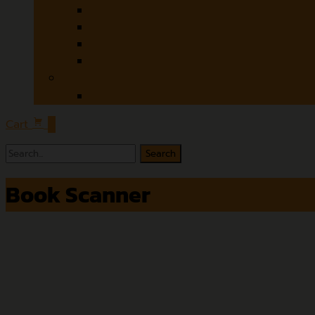
Czur
Microtek
Contex
Colortrac
Software
ABBYY
Cart
0
Search
for:
Book Scanner