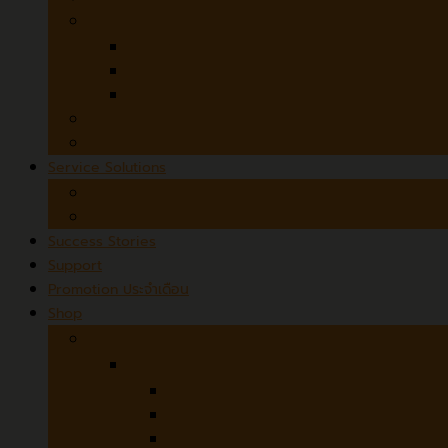
3D Desktop Scanners
SOL PRO 3D Scanner
SOL 3D
Microtek ObjectScan 1600
MicroForms and Film Scanners
Czur StarryHub
Service Solutions
Scanner Rental
Scanning Services
Success Stories
Support
Promotion ประจำเดือน
Shop
Hardware
Avision
ADF (Automatic Document Feeder)
Flatbed + ADF
Flatbed / Book Scanner