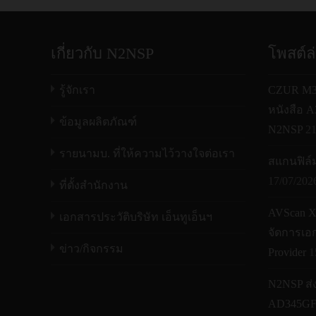
เกี่ยวกับ N2NSP
โพสต์ล
รู้จักเรา
CZUR M30
หนังสือ 
ข้อมูลผลิตภัณฑ์
N2NSP
21
รายนามบ. ที่ให้ความไว้วางใจต่อเรา
สแกนฟิล์มเ
17/07/202
ที่ตั้งสำนักงาน
AVScan 
เอกสารประวัติบริษัท เอ็นทูเอ็นฯ
จัดการเอก
ข่าว/กิจกรรม
Provider
1
N2NSP ส่
AD345GF 