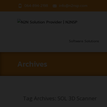
064-894-2198
info@n2nsp.com
Skip
to
Software Solutions
content
Archives
Tag Archives: SOL 3D Scanner