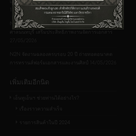
เอกสารดิจิทัล | N2N Solution Provider
15/06/2026
N2NSP ส่งมอบเครื่องสแกนเนอร์ AD345GF ให้แก่
ศาลนนทบุรี เสริมประสิทธิภาพงานจัดการเอกสาร
27/05/2026
N2N จัดงานฉลองครบรอบ 20 ปี ถ่ายทอดอนาคต
การทรานส์ฟอร์มเอกสารและงานศิลป์
14/05/2026
เพิ่มเติมอีกนิด
เอ็นทูเอ็นฯ ช่วยท่านได้อย่างไร?
เรื่องราวความสำเร็จ
รายการสินค้าในปี 2024