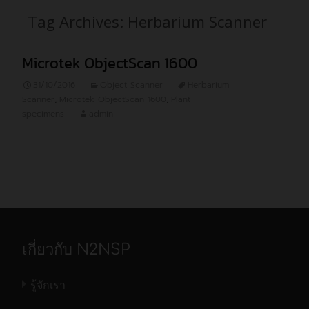
Tag Archives: Herbarium Scanner
Microtek ObjectScan 1600
31/10/2016
Object Scanner
Herbarium
Scanner
,
Microtek ObjectScan 1600
,
Plant
specimens
admin
เกี่ยวกับ N2NSP
รู้จักเรา