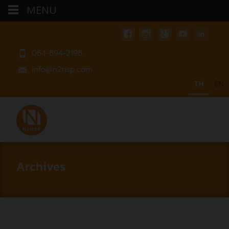
MENU
064-894-2198
info@n2nsp.com
TH
EN
Archives