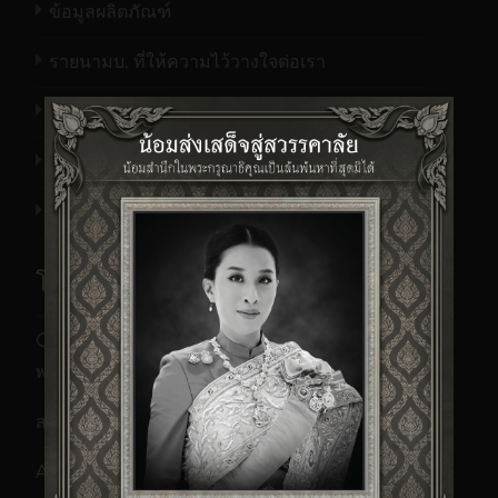
ข้อมูลผลิตภัณฑ์
รายนามบ. ที่ให้ความไว้วางใจต่อเรา
ที่ตั้งสำนักงาน
เอกสารประวัติบริษัท เอ็นทูเอ็นฯ
ข่าว/กิจกรรม
โพสต์ล่าสุดของเรา
CZUR M3000 Pro V3 เครื่องสแกนหนังสือ A3
พร้อม OCR ภาษาไทย | N2NSP
21/07/2026
สแกนฟิล์มเป็นไฟล์ดิจิทัล | Film2File
17/07/2026
AVScan X โปรแกรมสแกนเอกสารและจัดการ