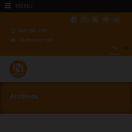
MENU
064-894-2198
info@n2nsp.com
TH
EN
Archives