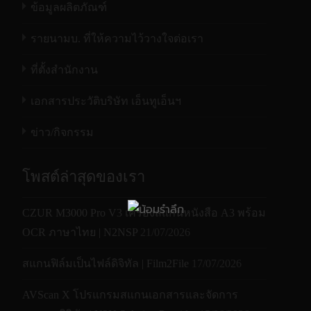
ข้อมูลผลิตภัณฑ์
รายนามบ. ที่ให้ความไว้วางใจต่อเรา
ที่ตั้งสำนักงาน
เอกสารประวัติบริษัท เอ็นทูเอ็นฯ
ข่าว/กิจกรรม
โพสต์ล่าสุดของเรา
CZUR M3000 Pro V3 เครื่องสแกนหนังสือ A3 พร้อม
OCR ภาษาไทย | N2NSP
21/07/2026
สแกนฟิล์มเป็นไฟล์ดิจิทัล | Film2File
17/07/2026
AVScan X โปรแกรมสแกนเอกสารและจัดการ