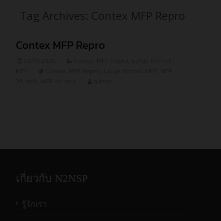
Tag Archives: Contex MFP Repro
Contex MFP Repro
03/11/2020
Contex MFP Repro
,
Large Format
MFP
Contex MFP Repro
,
Large Format MFP
,
MFP
36 inch
,
MFP 44 inch
admin
เกี่ยวกับ N2NSP
รู้จักเรา