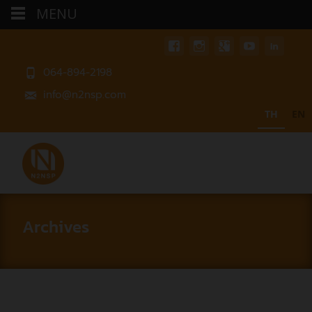
MENU
064-894-2198
info@n2nsp.com
TH
EN
Archives