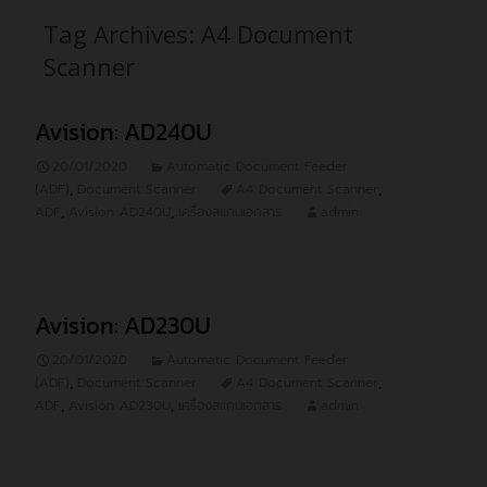
Tag Archives: A4 Document
Scanner
Avision: AD240U
20/01/2020
Automatic Document Feeder
(ADF)
,
Document Scanner
A4 Document Scanner
,
ADF
,
Avision AD240U
,
เครื่องสแกนเอกสาร
admin
Avision: AD230U
20/01/2020
Automatic Document Feeder
(ADF)
,
Document Scanner
A4 Document Scanner
,
ADF
,
Avision AD230U
,
เครื่องสแกนเอกสาร
admin