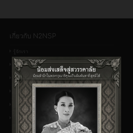
เกี่ยวกับ N2NSP
รู้จักเรา
ข้อมูลผลิตภัณฑ์
รายนามบ. ที่ให้ความไว้วางใจต่อเรา
ที่ตั้งสำนักงาน
เอกสารประวัติบริษัท เอ็นทูเอ็นฯ
ข่าว/กิจกรรม