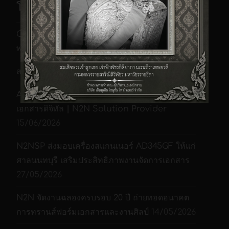
โพสต์ล่าสุดของเรา
CZUR M3000 Pro V3 เครื่องสแกนหนังสือ A3
พร้อม OCR ภาษาไทย | N2NSP
21/07/2026
สแกนฟิล์มเป็นไฟล์ดิจิทัล | Film2File
17/07/2026
AVScan X โปรแกรมสแกนเอกสารและจัดการ
เอกสารดิจิทัล | N2N Solution Provider
15/06/2026
N2NSP ส่งมอบเครื่องสแกนเนอร์ AD345GF ให้แก่
ศาลนนทบุรี เสริมประสิทธิภาพงานจัดการเอกสาร
27/05/2026
N2N จัดงานฉลองครบรอบ 20 ปี ถ่ายทอดอนาคต
การทรานส์ฟอร์มเอกสารและงานศิลป์
14/05/2026