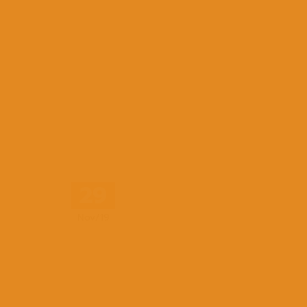
29
Nov/19