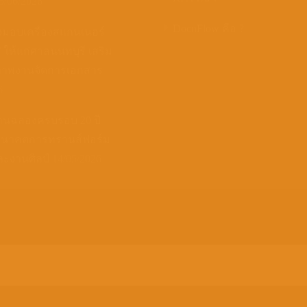
5/06/2026
DocnFlow คือ ?
งมอบเครื่องสแกนเนอร์
ให้แก่ศาลนนทบุรี เสริม
ภาพงานจัดการเอกสาร
6
านฉลองครบรอบ 20 ปี
อนาคตการทรานส์ฟอร์ม
ะงานศิลป์
14/05/2026