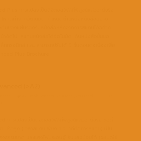
lus การแปลงเป็นดิจิตอลไฟล์ที่พิสูจน์แล้วว่าดีจริง
 โหมดทำงานอัตโนมัติ: กำหนดตำแหน่งหนังสืออย่าง
ดระดับของแผ่นรองรับหนังสือหลังจากการสแกนได้อย่าง
น้าถัดไป, สแกนหนังสือได้อัตโนมัติ, ดันหนังสือขึ้นชิด
ล็กทรอนิกส์ และ สามารถปรับได้ 5 ขั้นตอนต่อเนื่องเพื่อ
anced Plus Brochure
vanced (>A2)
anner
A2 Book Scanner
,
Zeutschel
,
Zeutschel OS 12002
n
รแปลงเป็นดิจิตอลไฟล์ที่พิสูจน์แล้วว่าดีจริง ข้อดี
มเร็วสูง (เวลาสแกนเพียง 1 วินาทีต่อการสแกน) เป็น
งธรรมชาติ และแสงไฟประดิษฐ์ รับแสงน้อยได้ (จะเปิดใช้