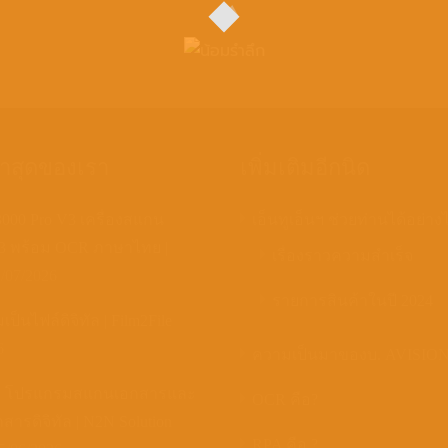
่าสุดของเรา
เพิ่มเติมอีกนิด
00 Pro V3 เครื่องสแกน
เอ็นทูเอ็นฯ ช่วยท่านได้อย่าง
A3 พร้อม OCR ภาษาไทย |
เรื่องราวความสำเร็จ
/07/2026
รายการสินค้าในปี 2024
ป็นไฟล์ดิจิทัล | Film2File
6
ความเป็นมาของบ. AVISIO
X โปรแกรมสแกนเอกสารและ
OCR คือ?
สารดิจิทัล | N2N Solution
RPA คือ ?