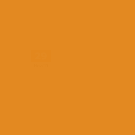
29
Nov/19