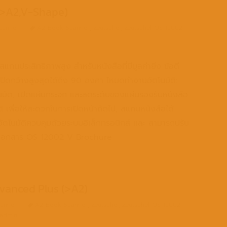
(>A2,V-Shape)
canner
A2 Book Scanner
,
Zeutschel
,
Zeutschel OS 12002
นประสิทธิภาพสูง สำหรับหนังสือที่มีมูลค่ายิ่ง ข้อดี
ิดกว้างสูงสุดได้ถึง 90 องศา โหมดทำงานอัตโนมัติ:
มัติ, เปิดแผ่นกระจก และลดระดับของแผ่นรองรับหนังสือ
 เพื่อให้สะดวกในการเปิดหน้าถัดไป, สแกนหนังสือได้
จกอัตโนมัติควบคุมด้วยระบบอิเล็กทรอนิกส์ และ สามารถปรับ
งกันเอกสาร OS 12002 V Brochure
vanced Plus (>A2)
anner
A2 Book Scanner
,
Zeutschel
,
Zeutschel OS 12002
admin