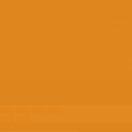
Provider
1
N2NSP ส่
AD345GF 
ประสิทธิ
27/05/202
N2N จัดง
ถ่ายทอด
เอกสารแล
Copyright © 2006-2024 N2N Solution Provider | N2NSP
MENU