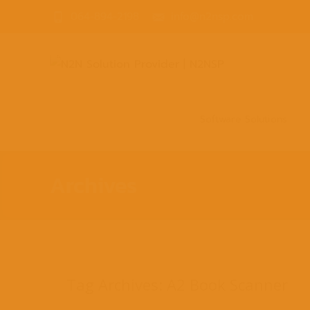
064-894-2198
info@n2nsp.com
Skip
to
Software Solutions
content
Archives
Tag Archives: A2 Book Scanner