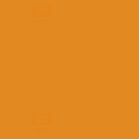
02
Dec/19
29
Nov/19