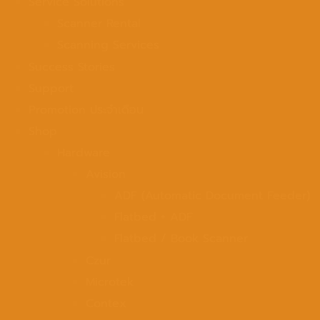
Service Solutions
Scanner Rental
Scanning Services
Success Stories
Support
Promotion ประจำเดือน
Shop
Hardware
Avision
ADF (Automatic Document Feeder)
Flatbed + ADF
Flatbed / Book Scanner
Czur
Microtek
Contex