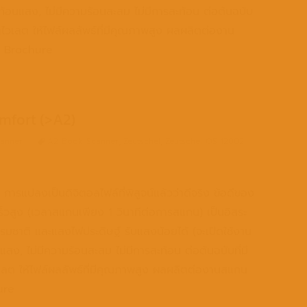
าสะท้อนแสง, ไม่มีความร้อนสะสม ไม่มีการสะท้อน ต่อต้นฉบับ
ตร้าไวเลต ให้ไฟล์ผลลัพธ์ที่มีคุณภาพสูง ผลผลิตต่องาน
 Brochure
mfort (>A2)
anner
A2 Book Scanner
,
Zeutschel
,
Zeutschel OS 12002
แปลงเป็นดิจิตอลไฟล์ที่พิสูจน์แล้วว่าดีจริง ข้อดีของ
็วสูง (เวลาสแกนเพียง 1 วินาทีต่อการสแกน) เป็นอิสระ
มชาติ และแสงไฟประดิษฐ์ รับแสงน้อยได้ (จะเปิดใช้งาน
อนแสง, ไม่มีความร้อนสะสม ไม่มีการสะท้อน ต่อต้นฉบับที่มี
ไวเลต ให้ไฟล์ผลลัพธ์ที่มีคุณภาพสูง ผลผลิตต่องานสแกน
ure