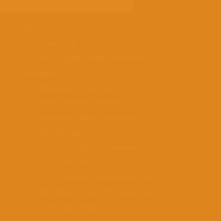
Search
for:
Software Solutions
Thai OCR
The Digital Library Platform
Hardware
Document Scanners
Wide Format Scanners
Overhead Book Scanners
3D Desktop Scanners
SOL PRO 3D Scanner
SOL 3D
Microtek ObjectScan 1600
MicroForms and Film Scanners
Czur StarryHub