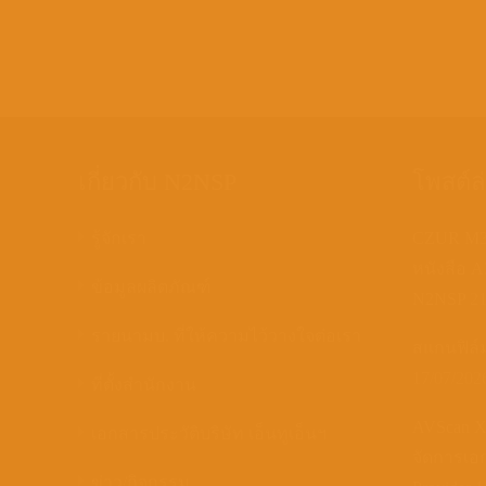
เกี่ยวกับ N2NSP
โพสต์ล
รู้จักเรา
CZUR M30
หนังสือ 
ข้อมูลผลิตภัณฑ์
N2NSP
21
รายนามบ. ที่ให้ความไว้วางใจต่อเรา
สแกนฟิล์มเ
17/07/202
ที่ตั้งสำนักงาน
AVScan 
เอกสารประวัติบริษัท เอ็นทูเอ็นฯ
จัดการเอก
ข่าว/กิจกรรม