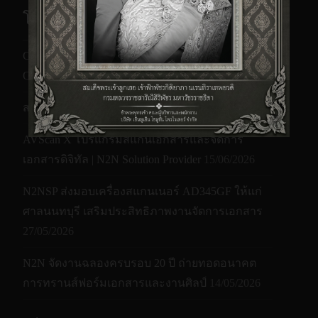
โพสต์ล่าสุดของเรา
CZUR M3000 Pro V3 เครื่องสแกนหนังสือ A3 พร้อม
OCR ภาษาไทย | N2NSP
21/07/2026
สแกนฟิล์มเป็นไฟล์ดิจิทัล | Film2File
17/07/2026
AVScan X โปรแกรมสแกนเอกสารและจัดการ
เอกสารดิจิทัล | N2N Solution Provider
15/06/2026
N2NSP ส่งมอบเครื่องสแกนเนอร์ AD345GF ให้แก่
ศาลนนทบุรี เสริมประสิทธิภาพงานจัดการเอกสาร
27/05/2026
N2N จัดงานฉลองครบรอบ 20 ปี ถ่ายทอดอนาคต
การทรานส์ฟอร์มเอกสารและงานศิลป์
14/05/2026