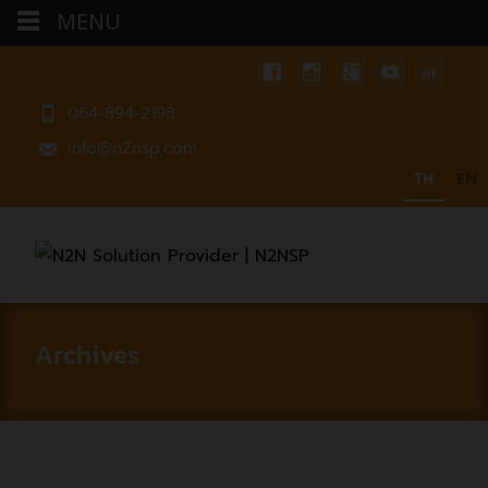
MENU
064-894-2198
info@n2nsp.com
TH
EN
Archives