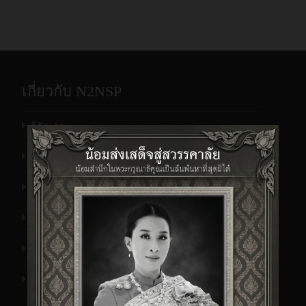
เกี่ยวกับ N2NSP
รู้จักเรา
ข้อมูลผลิตภัณฑ์
รายนามบ. ที่ให้ความไว้วางใจต่อเรา
ที่ตั้งสำนักงาน
เอกสารประวัติบริษัท เอ็นทูเอ็นฯ
ข่าว/กิจกรรม