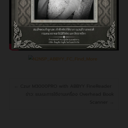
←
Czur M3000PRO with ABBYY FineReader
ข่าว: แนะนะการใช้งานเครื่อง Overhead Book
Scanner
→