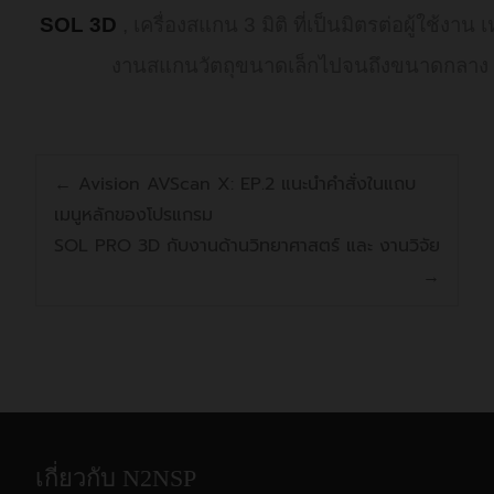
SOL 3D
, เครื่องสแกน 3 มิติ ที่เป็นมิตรต่อผู้ใช้งาน
เ
งานสแกนวัตถุขนาดเล็กไปจนถึงขนาดกลาง
←
Avision AVScan X: EP.2 แนะนำคำสั่งในแถบ
เมนูหลักของโปรแกรม
SOL PRO 3D กับงานด้านวิทยาศาสตร์ และ งานวิจัย
→
เกี่ยวกับ N2NSP