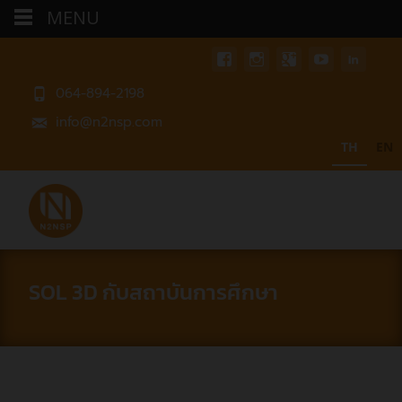
MENU
064-894-2198
info@n2nsp.com
TH
EN
SOL 3D กับสถาบันการศึกษา