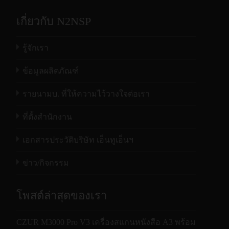
macOS 10.11 and above
เกี่ยวกับ N2NSP
Configurations
Processor
32-bit MIPS CPU
รู้จักเรา
Laser – assisted
3 laser rays
ข้อมูลผลิตภัณฑ์
DDR
1G bit
รายนามบ. ที่ให้ความไว้วางใจต่อเรา
Image cache
Hi-Speed DDR
ที่ตั้งสำนักงาน
LCD
2.4″, 4:3, 320×240
เอกสารประวัติบริษัท เอ็นทูเอ็นฯ
MIC
√
Buzzer
√
ข่าว/กิจกรรม
Hand button
√
โพสต์ล่าสุดของเรา
Foot pedal
√
Hard document
CZUR M3000 Pro V3 เครื่องสแกนหนังสือ A3 พร้อม
√