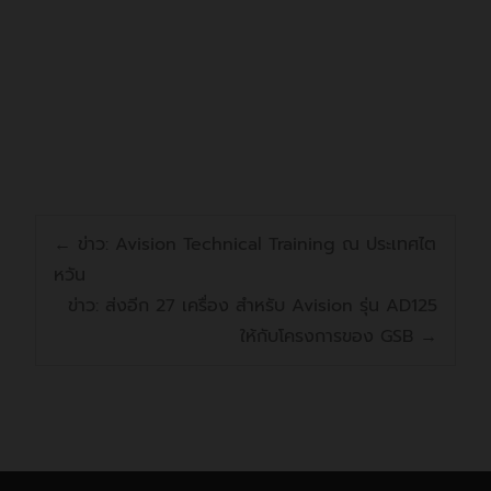
format
ทำการย้ายโดเมนจาก n2n.co.th ไป
PC-Visual presenter:
ยัง n2nsp.com
Preview
3072*1728@12Fps;
PC-Scanning:1536*1152@20Fps
n2nsp.com's web admin
USB
USB 2.0 High-Speed
Light source
Natural light and LED lights
Top LED lights
√
←
ข่าว: Avision Technical Training ณ ประเทศไต
หวัน
Side lights
√
ข่าว: ส่งอีก 27 เครื่อง สำหรับ Avision รุ่น AD125
Focus mode
Fixed focus
ให้กับโครงการของ GSB
→
Device Control, Software
Scanning access
triggering,
Hand button, Foot pedal
XP, Win 7/ 8/10, 32/64-bit;
System support