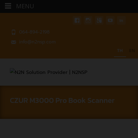
MENU
064-894-2198
info@n2nsp.com
TH
EN
CZUR M3000 Pro Book Scanner