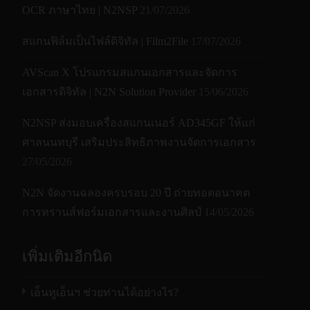
base
OCR ภาษาไทย | N2NSP
21/07/2026
Book rest
√
สแกนฟิล์มเป็นไฟล์ดิจิทัล | Film2File
17/07/2026
Book cover
√
AVScan X โปรแกรมสแกนเอกสารและจัดการ
block
เอกสารดิจิทัล | N2N Solution Provider
15/06/2026
Input:100 to 240V, 50/60Hz;
Power
Output: 9V/2A
N2NSP ส่งมอบเครื่องสแกนเนอร์ AD345GF ให้แก่
ศาลนนทบุรี เสริมประสิทธิภาพงานจัดการเอกสาร
Specific functions
27/05/2026
OCR
√
N2N จัดงานฉลองครบรอบ 20 ปี ถ่ายทอดอนาคต
OCR languages
187
การทรานส์ฟอร์มเอกสารและงานศิลป์
14/05/2026
Visual presenter
USB-PC Visual presenter
เพิ่มเติมอีกนิด
Software features
Flattening
เอ็นทูเอ็นฯ ช่วยท่านได้อย่างไร?
√
Curve