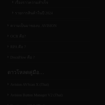
เรื่องราวความสำเร็จ
Smart paging
√
รายการสินค้าในปี 2024
Smart tilt
corrections and
√
ความเป็นมาของบ. AVISION
auto-cropping
OCR คือ?
Professional
√
trimming
RPA คือ ?
Background
√
DocnFlow คือ ?
purifying
Finger removal
√
ดาวโหลดคู่มือ…
Color, Patterns, Stamps, Gray scale,
Color mode
B&W
Avision AVScan X (Thai)
Auto-scan
√
Avision Button Manager V2 (Thai)
Manual