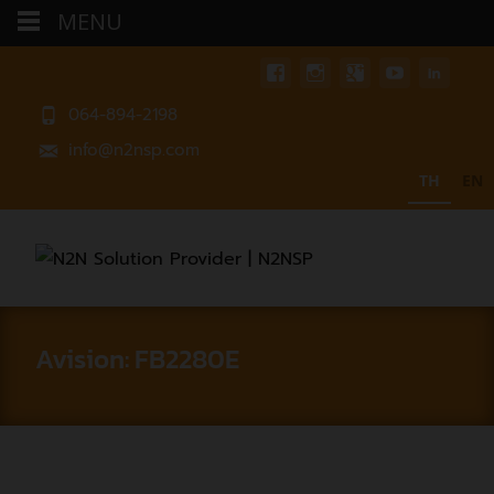
MENU
064-894-2198
info@n2nsp.com
TH
EN
Avision: FB2280E