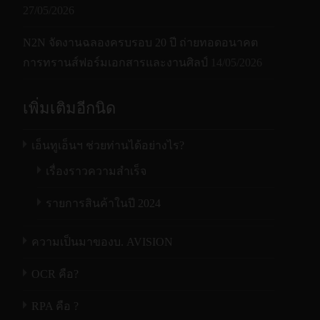
XPS, DOC,
สแกนโดยไม่ได้ตั้งใจ
27/05/2026
โหมดประหยัดพลังงาน
เท่านั้น),
XLS, PPT,
XPS,
(Sleep):< 5 วัตต์
N2N จัดงานฉลองครบรอบ 20 ปี ถ่ายทอดอนาคต
DOCX,
DOC,
การทรานส์ฟอร์มเอกสารและงานศิลป์
XLSX,
14/05/2026
รองรับการสแกน
XLS, PPT,
คุณสมบัติการครอบตัดหลายภาพ
2,500 แผ่นต่อวัน
PPTX,
สูงสุดต่อวัน
DOCX,
HTML
เพิ่มเติมอีกนิด
XLSX,
สแกนเนอร์มาพร้อมกับคุณสมบัติที่สะดวกในการ
รองรับระบบปฏิบัติ
PPTX,
ครอบ ตัดภาพหลายภาพพร้อมๆกันได้ ด้วย
WinXP / Vista / Win7
เอ็นทูเอ็นฯ ช่วยท่านได้อย่างไร?
การ
HTML
คุณสมบัตินี้ คุณสามารถวางเอกสารขนาดต่างๆ
เช่น ภาพถ่าย, บัตรประจำตัวประชาชน หรือ
เรื่องราวความสำเร็จ
Dither และ
Dither และ
Twain Driver,ISIS
รูปแบบ
นามบัตร ลงบนกระจกได้ จากนั้นเครื่องสแกนจะ
Error
Error
ซอร์ฟแวร์แถมมา
Driver,Button
ฮาล์ฟโทน
รายการสินค้าในปี 2024
ครอบตัด และสร้างภาพหลายภาพ เป็นไปตาม
Diffusion
Diffusion
กับเครื่อง
Manager,AVScan,PaperPort
ขนาดต้นฉบับได้ในการสแกนครั้งเดียว
เอาต์พุต /
ความเป็นมาของบ. AVISION
11
เอาต์พุต /
อินพุต
โหมด
อินพุต
OCR คือ?
8 บิต / 16
ขนาดในการสแกน
ระดับสีเทา
8 บิต / 16
บิต
สั่งสแกนผ่านปุ่มบนเครื่องง่ายๆ
บิต
RPA คือ ?
รองรับกระดาษที่มี
297 x 216 มม. ( 11.7 x 8.5