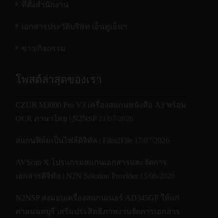
เพื่อให้รองรับการทำงานกับเอกสารจำพวกหนังสือ
สามารถสแกนใน
ที่ตั้งสำนักงาน
ละเอียด
1200 x
1200 x
16บิต input , 8บิต output
ได้อย่างดีที่สุด และตัวเครื่องก็ติดตั้ง
ชุดกล้องแบบ
โหมดสีเทาได้
เอาต์พุต
1200 dpi
1200 dpi
เอกสารประวัติบริษัท เอ็นทูเอ็นฯ
CCD
ที่ให้ความคมชัดในงานสแกนจากชุดกล้อง
(DPI)
สามารถสแกนใน
โดยตรงได้สูงสุดถึง 600 จุดต่อนิ้วเลยทีเดียว ส่วน
48บิต input , 24บิต output
ข่าว/กิจกรรม
BMP,
ความเร็วในการสแกน หรือ การกวาดเอกสารจาก
โหมดสีได้
PNG, GIF,
ซ้ายสุดมาขวาสุดของตัวเครื่อง ก้ใช้เวลาไม่เกิน
“4
หน่วยความจำ
128MB SDRAM
JPEG,
โพสต์ล่าสุดของเรา
วินาที”
ที่ความละเอียดของการสแกน 200 จุดต่อนิ้ว
BMP, PNG,
Single-
เท่านั้น
GIF, JPEG,
480 x 288 x 115 มม. ( 25.3 x
Page
CZUR M3000 Pro V3 เครื่องสแกนหนังสือ A3 พร้อม
ขนาด (WxDxH)
Single-
11.3 x 4.5 นิ้ว )
PDF,
OCR ภาษาไทย | N2NSP
21/07/2026
Page PDF,
Multi-Page
Multi-Page
น้ำหนักของเครื่อง
6.5 กิโลกรัม
สแกนฟิล์มเป็นไฟล์ดิจิทัล | Film2File
PDF,
17/07/2026
PDF, Multi-
Multi-
คุณลักษณะเด่นอีกอย่างหนึ่งของเครื่อง FB2280E
การเชื่อมต่อ
USB 2.0
TIFF, TIFF,
AVScan X โปรแกรมสแกนเอกสารและจัดการ
TIFF,
คือฝาปิดกระจก จะมีช่องเพื่อให้คุณสามารถวาง
RTF, TXT,
เอกสารดิจิทัล | N2N Solution Provider
15/06/2026
รูปแบบ
TIFF,
BMP, PNG, GIF, JPEG, Single
ขณะกำลังสแกน:< 30 วัตต์
เอกสารที่ยังไม่ได้รับการสแกน หรือผ่านการสแกน
OCR (สําห
ไฟล์
RTF, TXT,
ขณะเครื่องพร้อมใช้งาน :<
แล้วก็ตาม เพื่อไม่ให้เอกสารอันมีค่าของคุณนั้น
รับ iScan
N2NSP ส่งมอบเครื่องสแกนเนอร์ AD345GF ให้แก่
OCR (สําห
สูญหาย หรือ ถูกสลับสัยเปลี่ยนไปในระหว่างงาน
เท่านั้น),
การใช้พลังงาน
10 วัตต์
ศาลนนทบุรี เสริมประสิทธิภาพงานจัดการเอกสาร
รับ iScan