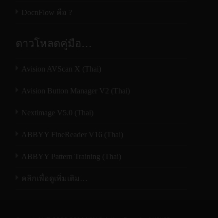
ด้านการอำนวยความสะดวก บนเครื่องสแกนเนอร์
ขนาดใหญ่สุด
นิ้ว ) Flatbed
DocnFlow คือ ?
เอาต์พุต /
เอาต์พุต /
มีปุ่มคำสั่งที่อนุญาตให้คุณกำหนดงานโดยเฉพาะ
อินพุต
อินพุต
รองรับกระดาษที่มี
114 x 139 มม. ( 4.5 x 5.5 นิ้ว
ลงไปที่แต่ละปุ่มได้ โดยสามารถกำหนดงานได้
โหมดสี
24 บิต / 48
24 บิต / 48
ดาวโหลดคู่มือ…
ขนาดเล็กสุด ADF
) Option ADF
สูงสุดที่ 9 ลักษณะงาน อาทิเช่น คุณสามารถสั่งให้
บิต
บิต
เครื่อง FB2280E สร้างไฟล์ผลลัพธ์ต่างๆ ได้ เช่น
รองรับกระดาษที่มี
Avision AVScan X (Thai)
PDF, TIFF, JPEG, GIF และ BMP หรือ สามารถสั่ง
216 x 356 มม. (Legal) ( 8.5
645 x 428 x
585 x 485
ขนาดใหญ่สุด
สแกนและให้ส่งไฟล์ผลลัพธ์ผ่านระบบ email ก็
Avision Button Manager V2 (Thai)
x 14 นิ้ว ) Option ADF
ขนาด (ก
135 มม.
x 96 มม.
ADF
สามารถทำได้ โดยง่ายๆเพียงเลือก หมายเลขงาน
X ย X)
(25.4 x 16.9
( 23 x 19.1
Nextimage V5.0 (Thai)
และกดปุ่ม แสกน บนตัวเครื่องสแกนเนอร์ นั่นเอง
x 5.3 นิ้ว)
x 3.8 นิ้ว)
ความจุกระดาษ
50 แผ่น Option ADF
ABBYY FineReader V16 (Thai)
7.6 กก. (
7 กก. (
โปรแกรมประยุกต์ที่มากับเครื่องอัดแน่นไป
รองรับกระดาษ
49-120 แกรม (Option ADF)
น้ําหนัก
16.8 ปอนด์
15.4
ขุมพลังงาน
ABBYY Pattern Training (Thai)
หนาสุด ADF
)
ปอนด์ )
เครื่อง FB2280E มาพร้อมกับไดร์เวอร์แบบ TWAIN
คลิกเพื่อดูเพิ่มเติม…
ความเร็วในการสแกน
อิน เทอร์
USB3.2
USB 2.0
และ ISIS และก็ยังมาพร้อมกับโปรแกรมประยุกต์ที่
เฟซ
Gen1x1
สแกนขาว-ดำ
ช่วยอำนวยความสะดวกต่องานสแกนของคุณไม่ว่า
ทํางาน: <
ทํางาน: <