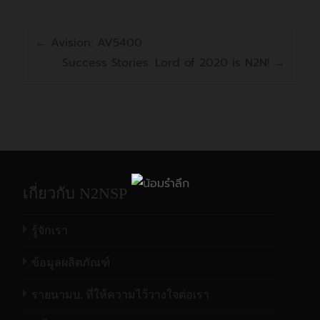
ผู้นำในด้านงานสแกนหนังสือ
←
Avision: AV5400
คุณลักษณะทั่วไป
Success Stories: Lord of 2020 is N2N!
→
คุณสมบัติ/
เครื่องสแกนเนอร์เพื่อเอกสารประเภทหนังสือ จาก
FB6380E
FB5000
รุ่น
Avision
ที่ส่วนของหน้าเครื่องได้รับการออกแบบ
Color Charged-Coupled
เทคโนโลยี
CCD
CIS
ให้มีการ “ลาดเอียงลง” ต่างจากเครื่องสแกนเนอร์
ชุดทำภาพแบบ
Device (CCD)
แบบฝาเปิดค่ายอื่นๆ เพื่อเป็นการลดการเกิดเงา หรือ
แหล่ง
LED
LED
ความมืด ที่มักเกิดขึ้นใกล้บริเวณสันในของหนังสือ
กําเนิดแสง
แหล่งกำเนิดแสง
LED
นั่นเอง และด้วยรูปทรงการออกแบบนี้ ก็ยังลดปัญหา
โหมดป้อน
การสแกนหนังสือแล้ว ตัวหนังสือตรงบริเวณใกล้ๆ
โหมดการสแกน
แบบระนาบ (Flatbed)
เกี่ยวกับ N2NSP
Flatbed
Flatbed
เอกสาร
สันในของหนังสือเกิดการบิดเบี้ยว ได้เป็นอย่างดีอีก
แบบ
ADF(Optional)
ความ
ด้วย
รู้จักเรา
ความละเอียดที่
ละเอียดออ
600 x 600
600 x 600
ข้อมูลผลิตภัณฑ์
ปติคอล
dpi
dpi
รองรับ จุดต่อ
600จุดต่อนิ้ว
(DPI)
นิ้ว(dpi)
รายนามบ. ที่ให้ความไว้วางใจต่อเรา
เครื่อง
FB2280E
ถูกออกแบบขึ้นมาใหม่ทั้งหมด
ความ