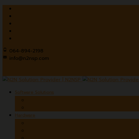
064-894-2198
info@n2nsp.com
Software Solutions
Thai OCR
The Digital Library Platform
Hardware
Document Scanners
Wide Format Scanners
Overhead Book Scanners