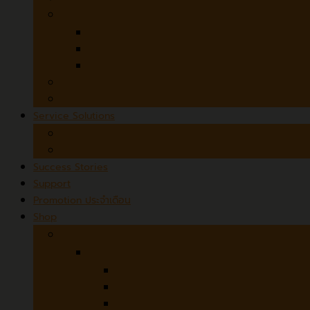
3D Desktop Scanners
SOL PRO 3D Scanner
SOL 3D
Microtek ObjectScan 1600
MicroForms and Film Scanners
Czur StarryHub
Service Solutions
Scanner Rental
Scanning Services
Success Stories
Support
Promotion ประจำเดือน
Shop
Hardware
Avision
ADF (Automatic Document Feeder)
Flatbed + ADF
Flatbed / Book Scanner