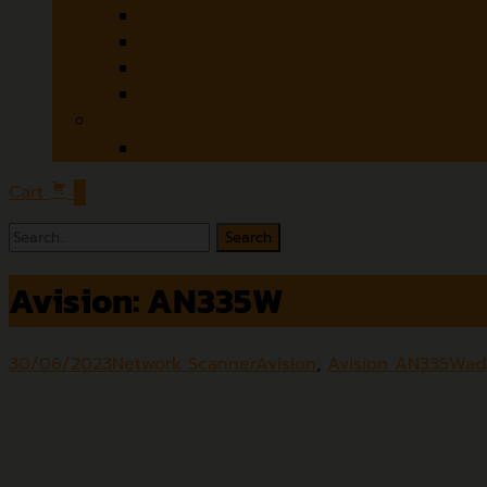
Czur
Microtek
Contex
Colortrac
Software
ABBYY
Cart
0
Avision: AN335W
30/06/2023
Network Scanner
Avision
,
Avision AN335W
ad