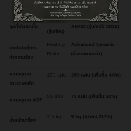
อนาคตทำได้ในไม่กี่วินาที
AM33
จุดที่พัฒนาขึ้น
AM133 (รุ่นใหม่ปี 2026)
(รุ่นก่อน)
Heating
Advanced Ceramic
เทคโนโลยีการ
Roller
(เร็วและทนกว่า)
ทำความร้อน
ความจุถาด
250 แผ่น
350 แผ่น (เพิ่มขึ้น 40%)
กระดาษหลัก
50 แผ่น
75 แผ่น (เพิ่มขึ้น 50%)
ความจุถาด ADF
11.5 kg
9 kg (เบาลง 21.7%)
น้ำหนักเครื่อง