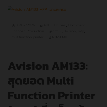
05/02/2026
ADF + Flatbed
,
Document
Scanner
,
Production
am133
,
Avision
,
mfp
,
multifunction printer
N2NSPMKT
Avision AM133:
สุดยอด Multi
Function Printer