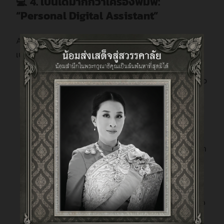
💻 4. เป็นได้มากกว่าเครื่องพิมพ์:
“Personal Digital Assistant”
AM133 มาพร้อมกับ Software
Button Manager SE
ที่
เปลี่ยนเครื่องพิมพ์ให้กลายเป็นผู้ช่วยส่วนตัว
:
Auto-Connect & Zero-Config:
เพียงคลิกเดียว
เครื่องจะเชื่อมต่อกับเครือข่ายและพร้อมใช้งานทันที
โดยไม่ต้องตั้งค่าให้วุ่นวาย
Network Transfer ไร้สาย:
สั่งสแกนเอกสารส่ง
ตรงเข้าโฟลเดอร์ในคอมพิวเตอร์ของคุณ หรือส่งเข้า
Email ได้ทันทีผ่านแผงควบคุมหน้าเครื่อง
Searchable PDF (Thai-OCR Support):
เปลี่ยน
เอกสารกระดาษให้เป็นไฟล์ PDF ที่ค้นหาข้อความข้าง
ในได้ (Full-text search)
ช่วยให้การหาข้อมูลใน