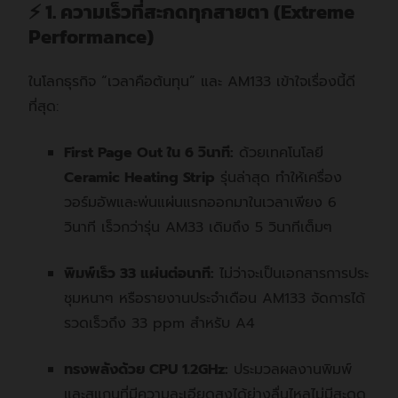
⚡ 1. ความเร็วที่สะกดทุกสายตา (Extreme
Performance)
ในโลกธุรกิจ “เวลาคือต้นทุน”
และ AM133 เข้าใจเรื่องนี้ดี
ที่สุด:
First Page Out ใน 6 วินาที:
ด้วยเทคโนโลยี
Ceramic Heating Strip
รุ่นล่าสุด ทำให้เครื่อง
วอร์มอัพและพ่นแผ่นแรกออกมาในเวลาเพียง 6
วินาที
เร็วกว่ารุ่น AM33 เดิมถึง 5 วินาทีเต็มๆ
พิมพ์เร็ว 33 แผ่นต่อนาที:
ไม่ว่าจะเป็นเอกสารการประ
ชุมหนาๆ หรือรายงานประจำเดือน AM133 จัดการได้
รวดเร็วถึง 33 ppm สำหรับ A4
ทรงพลังด้วย CPU 1.2GHz:
ประมวลผลงานพิมพ์
และสแกนที่มีความละเอียดสูงได้ย่างลื่นไหลไม่มีสะดุด