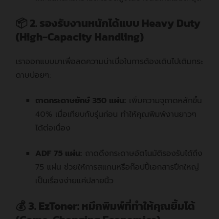
📦 2. รองรับงานหนักได้แบบ Heavy Duty
(High-Capacity Handling)
เราออกแบบมาเพื่อลดความน่าเบื่อในการต้องเดินไปเติมกระ
ดาษบ่อยๆ:
ถาดกระดาษยักษ์ 350 แผ่น:
เพิ่มความจุถาดหลักขึ้น
40% เมื่อเทียบกับรุ่นก่อน
ทำให้คุณพิมพ์งานยาวๆ
ได้ต่อเนื่อง
ADF 75 แผ่น:
ถาดดึงกระดาษอัตโนมัติรองรับได้ถึง
75 แผ่น
ช่วยให้การสแกนหรือก๊อปปี้เอกสารปึกใหญ่
เป็นเรื่องง่ายแค่ปลายนิ้ว
💰 3. EzToner: หมึกพิมพ์ที่ทำให้คุณยิ้มได้