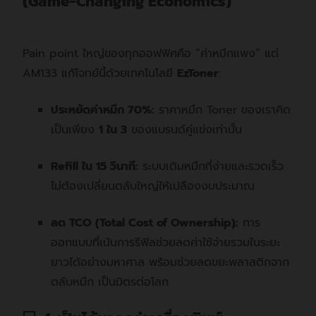
(Game-Changing Economics)
Pain point ใหญ่ของทุกออฟฟิศคือ “ค่าหมึกแพง”
แต่
AM133 แก้โจทย์นี้ด้วยเทคโนโลยี
EzToner
:
ประหยัดค่าหมึก 70%:
ราคาหมึก Toner ของเราคิด
เป็นเพียง
1 ใน 3
ของแบรนด์คู่แข่งเท่านั้น
Refill ใน 15 วินาที:
ระบบเติมหมึกที่ง่ายและรวดเร็ว
ไม่ต้องเปลี่ยนตลับใหญ่ให้เปลืองงบประมาณ
ลด TCO (Total Cost of Ownership):
การ
ออกแบบที่เน้นการรีฟิลช่วยลดค่าใช้จ่ายรวมในระยะ
ยาวได้อย่างมหาศาล
พร้อมช่วยลดขยะพลาสติกจาก
ตลับหมึก เป็นมิตรต่อโลก