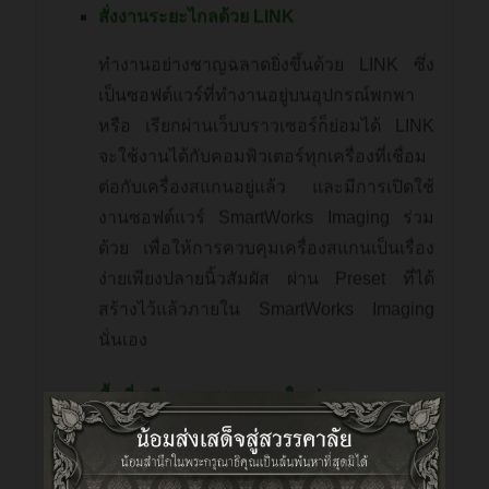
สั่งงานระยะไกลด้วย LINK
ทำงานอย่างชาญฉลาดยิ่งขึ้นด้วย LINK ซึ่ง
เป็นซอฟต์แวร์ที่ทำงานอยู่บนอุปกรณ์พกพา
หรือ เรียกผ่านเว็บบราวเซอร์ก็ย่อมได้ LINK
จะใช้งานได้กับคอมพิวเตอร์ทุกเครื่องที่เชื่อม
ต่อกับเครื่องสแกนอยู่แล้ว และมีการเปิดใช้
งานซอฟต์แวร์ SmartWorks Imaging ร่วม
ด้วย เพื่อให้การควบคุมเครื่องสแกนเป็นเรื่อง
ง่ายเพียงปลายนิ้วสัมผัส ผ่าน Preset ที่ได้
สร้างไว้แล้วภายใน SmartWorks Imaging
นั่นเอง
พื้นที่เตรียมเอกสารขนาดใหญ่
เครื่องสแกน SmartLF SCi มีฐานรับกระดาษ
ขนาดใหญ่ และใช้งานง่าย ซึ่งจะรับเอกสาร