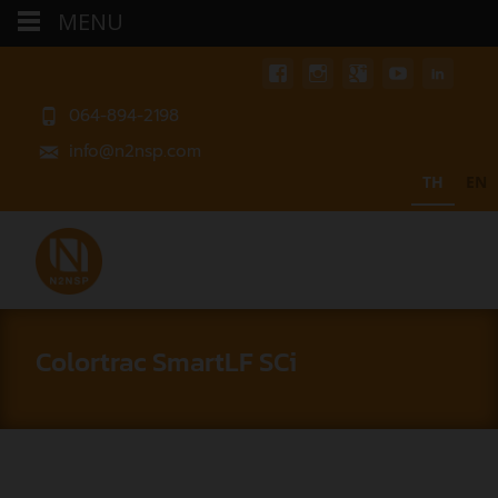
MENU
064-894-2198
info@n2nsp.com
TH
EN
Colortrac SmartLF SCi