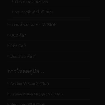
เรื่องราวความสำเร็จ
Imaging and
Imaging and
Imaging and
Imaging and
Imaging and
Imaging and
SmartWorks
SmartWorks
SmartWorks
SmartWorks
SmartWorks
SmartWorks
รายการสินค้าในปี 2024
Pro
Pro
Pro
Pro
Pro
Pro
ความเป็นมาของบ. AVISION
Scan Speed
Scan Speed
Scan Speed
1-bit mono
1-bit mono
1-bit mono
OCR คือ?
(in/sec) 8-bit
(in/sec) 8-bit
(in/sec) 8-bit
13.00
13.00
13.00
13.00
13.00
13.00
13.00
13.00
13.00
grayscale
grayscale
grayscale
RPA คือ ?
@200dpi
@200dpi
@200dpi
DocnFlow คือ ?
Scan Speed
Scan Speed
Scan Speed
24-bit color
24-bit color
24-bit color
N/A
N/A
N/A
6.0
6.0
6.0
12.0
12.0
12.0
ดาวโหลดคู่มือ…
(in/sec)
(in/sec)
(in/sec)
@200dpi
@200dpi
@200dpi
Avision AVScan X (Thai)
Face-up, front entry, rear exit or rewind
Face-up, front entry, rear exit or rewind
Face-up, front entry, rear exit or rewind
to front
to front
to front
Avision Button Manager V2 (Thai)
Paper Path
Paper Path
Paper Path
Face-up, front entry with optional
Face-up, front entry with optional
Face-up, front entry with optional
Nextimage V5.0 (Thai)