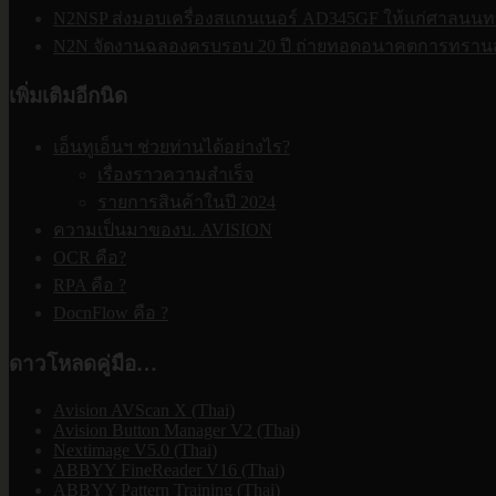
N2NSP ส่งมอบเครื่องสแกนเนอร์ AD345GF ให้แก่ศาลนนทบ
N2N จัดงานฉลองครบรอบ 20 ปี ถ่ายทอดอนาคตการทรานส
เพิ่มเติมอีกนิด
เอ็นทูเอ็นฯ ช่วยท่านได้อย่างไร?
เรื่องราวความสำเร็จ
รายการสินค้าในปี 2024
ความเป็นมาของบ. AVISION
OCR คือ?
RPA คือ ?
DocnFlow คือ ?
ดาวโหลดคู่มือ…
Avision AVScan X (Thai)
Avision Button Manager V2 (Thai)
Nextimage V5.0 (Thai)
ABBYY FineReader V16 (Thai)
ABBYY Pattern Training (Thai)