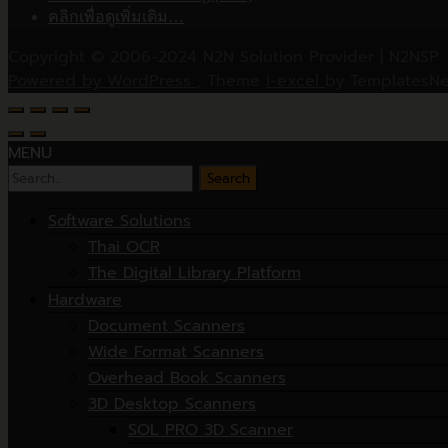
คลิกเพื่อดูเพิ่มเติม…
Copyright © 2006-2024 N2N Solution Provider | N2NSP
Powered by WordPress
, Theme
i-excel
by TemplatesNe
MENU
Search
for:
Software Solutions
Thai OCR
The Digital Library Platform
Hardware
Document Scanners
Wide Format Scanners
Overhead Book Scanners
3D Desktop Scanners
SOL PRO 3D Scanner