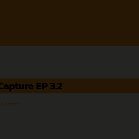
Capture EP 3.2
ร์
admin
ABBYY FlexiCaptur