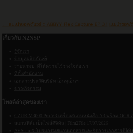
Post
←
แนะนำซอฟต์แวร์ :: ABBYY FlexiCapture EP 3.1
แนะนำซอฟต์
navigation
เกี่ยวกับ N2NSP
รู้จักเรา
ข้อมูลผลิตภัณฑ์
รายนามบ. ที่ให้ความไว้วางใจต่อเรา
ที่ตั้งสำนักงาน
เอกสารประวัติบริษัท เอ็นทูเอ็นฯ
ข่าว/กิจกรรม
โพสต์ล่าสุดของเรา
CZUR M3000 Pro V3 เครื่องสแกนหนังสือ A3 พร้อม OCR
สแกนฟิล์มเป็นไฟล์ดิจิทัล | Film2File
17/07/2026
AVScan X โปรแกรมสแกนเอกสารและจัดการเอกสารดิจิทัล | 