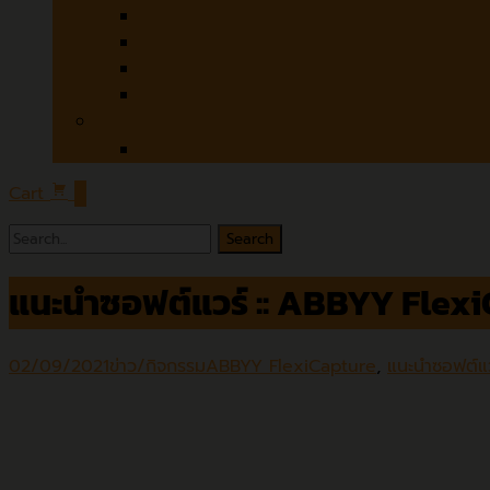
Czur
Microtek
Contex
Colortrac
Software
ABBYY
Cart
0
Search
for:
แนะนำซอฟต์แวร์ :: ABBYY Flexi
02/09/2021
ข่าว/กิจกรรม
ABBYY FlexiCapture
,
แนะนำซอฟต์แว
Episode