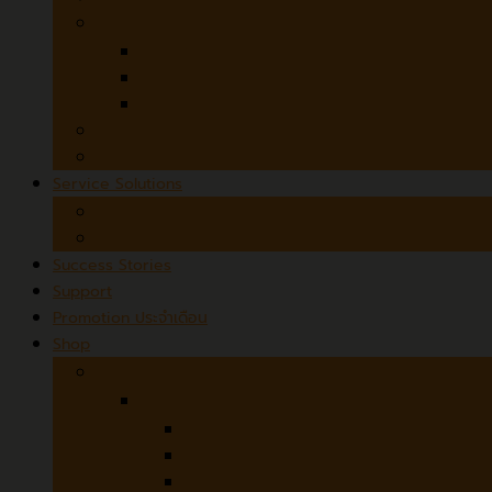
3D Desktop Scanners
SOL PRO 3D Scanner
SOL 3D
Microtek ObjectScan 1600
MicroForms and Film Scanners
Czur StarryHub
Service Solutions
Scanner Rental
Scanning Services
Success Stories
Support
Promotion ประจำเดือน
Shop
Hardware
Avision
ADF (Automatic Document Feeder)
Flatbed + ADF
Flatbed / Book Scanner