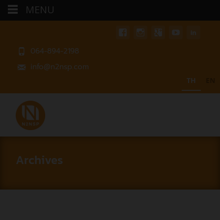
MENU
064-894-2198
info@n2nsp.com
TH
EN
Archives