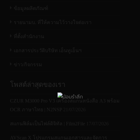
ข้อมูลผลิตภัณฑ์
รายนามบ. ที่ให้ความไว้วางใจต่อเรา
ที่ตั้งสำนักงาน
เอกสารประวัติบริษัท เอ็นทูเอ็นฯ
ข่าว/กิจกรรม
โพสต์ล่าสุดของเรา
CZUR M3000 Pro V3 เครื่องสแกนหนังสือ A3 พร้อม
OCR ภาษาไทย | N2NSP
21/07/2026
สแกนฟิล์มเป็นไฟล์ดิจิทัล | Film2File
17/07/2026
AVScan X โปรแกรมสแกนเอกสารและจัดการ