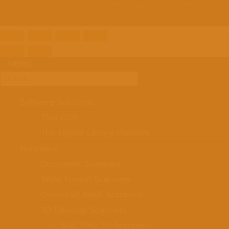
Copyright © 2006-2024 N2N Solution Provider | N2NSP
MENU
Search
for:
Software Solutions
Thai OCR
The Digital Library Platform
Hardware
Document Scanners
Wide Format Scanners
Overhead Book Scanners
3D Desktop Scanners
SOL PRO 3D Scanner