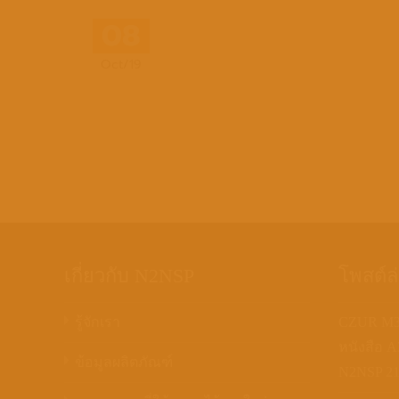
08
Oct/19
เกี่ยวกับ N2NSP
โพสต์ล
รู้จักเรา
CZUR M30
หนังสือ 
ข้อมูลผลิตภัณฑ์
N2NSP
21