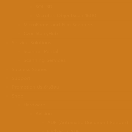
SOL 3D
Microtek ObjectScan 1600
MicroForms and Film Scanners
Czur StarryHub
Service Solutions
Scanner Rental
Scanning Services
Success Stories
Support
Promotion ประจำเดือน
Shop
Hardware
Avision
ADF (Automatic Document Feeder)
Flatbed + ADF