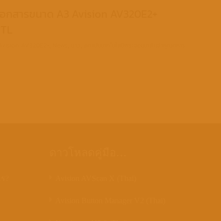
กนเอกสารขนาด A3 Avision AV320E2+
ITL
Avision AV320E2+
,
News
,
ข่าว
,
สถาบันเทคโนโลยีพระจอมเกล้าเจ้าคุณทหาร
ดาวโหลดคู่มือ…
ไร?
Avision AVScan X (Thai)
Avision Button Manager V2 (Thai)