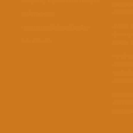
รายนามบ. ที่ให้ความไว้วางใจต่อเรา
สแกนฟิล์มเ
17/07/202
ที่ตั้งสำนักงาน
AVScan 
เอกสารประวัติบริษัท เอ็นทูเอ็นฯ
จัดการเอก
ข่าว/กิจกรรม
Provider
1
N2NSP ส่
AD345GF 
ประสิทธิ
27/05/202
N2N จัดง
ถ่ายทอด
เอกสารแล