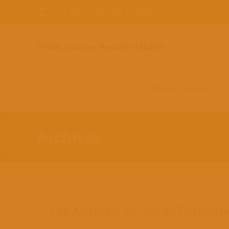
064-894-2198
info@n2nsp.com
Skip
to
Software Solutions
content
Archives
Tag Archives: สถาบันเทคโนโลยีพร