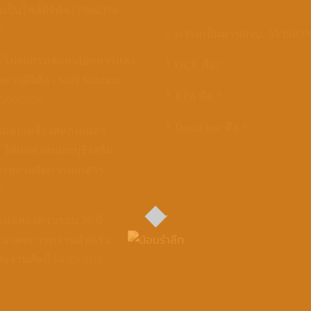
ป็นไฟล์ดิจิทัล | Film2File
6
ความเป็นมาของบ. AVISIO
X โปรแกรมสแกนเอกสารและ
OCR คือ?
สารดิจิทัล | N2N Solution
RPA คือ ?
5/06/2026
DocnFlow คือ ?
งมอบเครื่องสแกนเนอร์
ให้แก่ศาลนนทบุรี เสริม
ภาพงานจัดการเอกสาร
6
านฉลองครบรอบ 20 ปี
อนาคตการทรานส์ฟอร์ม
ะงานศิลป์
14/05/2026