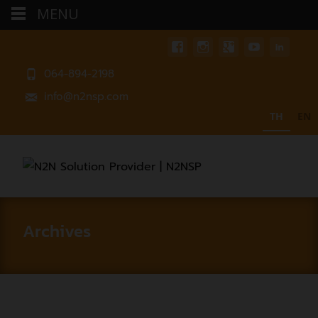
MENU
064-894-2198
info@n2nsp.com
TH
EN
Archives