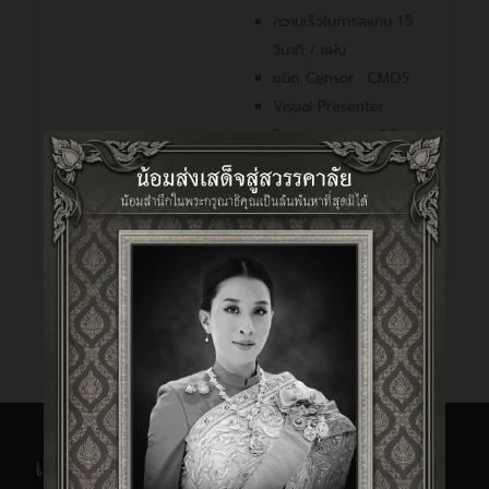
ความเร็วในการสแกน 1.5
วินาที / แผ่น
ชนิด Censor : CMOS
Visual Presenter
Support up to A3
Size
OCR มากกว่า 180 ภาษา
(รองรับภาษาไทย)
Zeutschel
Zeutschel : Scanstudio A0, A1, A2
เกี่ยวกับ N2NSP