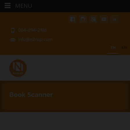
MENU
064-894-2198
info@n2nsp.com
TH
EN
Book Scanner