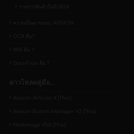
แยก เช่น หนังสือ
รายการสินค้าในปี 2024
,สมุดภาพ, เอกสาร
บัญชี, งานศิลปะ,
ความเป็นมาของบ. AVISION
การสแกนพิมพ์เขียว
และพิมพ์ภาพถ่าย
OCR คือ?
แสตมป์ และ
คอลเล็กชันต่างๆ ที่มี
RPA คือ ?
รายละเอียดสูง
แผนที่, แผนผัง และ
DocnFlow คือ ?
เอกสารขนาดใหญ่
อื่นๆ
ดาวโหลดคู่มือ…
Zeutschel : OS Q series
Avision AVScan X (Thai)
Avision Button Manager V2 (Thai)
Nextimage V5.0 (Thai)