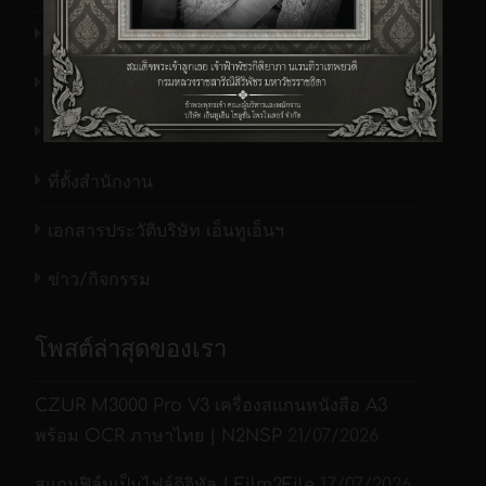
รู้จักเรา
ข้อมูลผลิตภัณฑ์
รายนามบ. ที่ให้ความไว้วางใจต่อเรา
ที่ตั้งสำนักงาน
ระบบการจับภาพแบบ
เอกสารประวัติบริษัท เอ็นทูเอ็นฯ
โมดูลาร์
อเนกประสงค์
ข่าว/กิจกรรม
รุ่น A0
: พื้นที่สแกน
ขนาด 33.1″ x 46.8″
โพสต์ล่าสุดของเรา
รุ่น A1
: พื้นที่สแกน
ขนาด 23.4″ x 33.1″
CZUR M3000 Pro V3 เครื่องสแกนหนังสือ A3
รุ่น A2
: พื้นที่สแกน
พร้อม OCR ภาษาไทย | N2NSP
21/07/2026
ขนาด 16.5″ x 23.4″
กล้องดิจิทัลขนาด
สแกนฟิล์มเป็นไฟล์ดิจิทัล | Film2File
17/07/2026