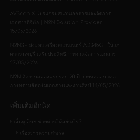
100
หรือ
150
เมกะ
พิกเซล
AVScan X โปรแกรมสแกนเอกสารและจัดการ
เวลาสแกนสั้นเพียง
เอกสารดิจิทัล | N2N Solution Provider
0.5 วินาที
15/06/2026
อุปกรณ์เสริมสำหรับ
กระดานคัดลอก
N2NSP ส่งมอบเครื่องสแกนเนอร์ AD345GF ให้แก่
กล้องและเลนส์
ศาลนนทบุรี เสริมประสิทธิภาพงานจัดการเอกสาร
สามารถเปลี่ยนได้
27/05/2026
มีฟอร์มการสแกนและ
ฟีเจอร์อัตโนมัติ
N2N จัดงานฉลองครบรอบ 20 ปี ถ่ายทอดอนาคต
สำหรับประสิทธิภาพที่
การทรานส์ฟอร์มเอกสารและงานศิลป์
14/05/2026
เพิ่มขึ้น
สแกนฟิล์ม
เพิ่มเติมอีกนิด
Negative และ แผ่น
กระจกได้ทุกขนาด
เอ็นทูเอ็นฯ ช่วยท่านได้อย่างไร?
เอกสารที่มีการยึดติด
กัน หรือแผ่นเอกสาร
เรื่องราวความสำเร็จ