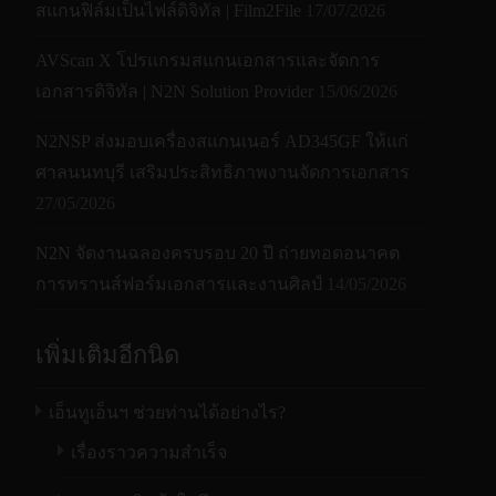
สแกนฟิล์มเป็นไฟล์ดิจิทัล | Film2File
17/07/2026
กระดาษเข้าไปมาจนเกิดการติดขัดในชุดทำ
ภาพของเครื่องสแกนเนอร์
Halftone
AVScan X โปรแกรมสแกนเอกสารและจัดการ
Dither and Error Diffusion
เทคโนโลยี
CIS
CIS
Patterns
เอกสารดิจิทัล | N2N Solution Provider
15/06/2026
เทคโนโลยีป้องกันกระดาษ
ไฟแสงสว่างการ
LED
LED
สามารถ
N2NSP ส่งมอบเครื่องสแกนเนอร์ AD345GF ให้แก่
สแกน
ด้วยเทคโนโลยีนี้ จะช่วยป้องกันกระดาษ หรือ
สแกนใน
16บิต input , 8บิต output
ศาลนนทบุรี เสริมประสิทธิภาพงานจัดการเอกสาร
เอกสารที่มีคุณค่าของท่าน จากการยับ การ
ความ
600
600
27/05/2026
โหมดสีเทาได้
ฉีดขาด เพราะเครื่องสแกนเนอร์ต้องหยุดการ
ละเอียด(Resolution)
ทำงานอย่างกะทันหัน โดยเทคโนโลยีนี้จะ
N2N จัดงานฉลองครบรอบ 20 ปี ถ่ายทอดอนาคต
สามารถ
โหมดขาวดำ/สีเทา/สี
•/•/•
•/•/•
ทำงานเมื่อมีการตรวจจับว่ามีเอกสารที่เอียง
การทรานส์ฟอร์มเอกสารและงานศิลป์
14/05/2026
สแกนใน
48บิต input , 24บิต output
กระดาษยาว
120 นิ้ว
218 นิ้ว
ผิดปกติกำลังจะถูกสแกน
โหมดสีได้
สแกนบัตร/บัตรหนา
สแกนด้วยชุดแท่น
•/•
เพิ่มเติมอีกนิด
เครื่องสแกนเนอร์ 2 หน้าที่เหมาะกับเอกสาร
ลายนูน (ความหนา)
เรียบ
หนา 1.25มม.
หน
หน่วยความ
512MB SDRAM
ทั่วไป และ บัตรแข็ง
จำภายใน
เอ็นทูเอ็นฯ ช่วยท่านได้อย่างไร?
ระบบป้องกันกระดาษ
•
•
ด้วยความสามารถด้านการประมวลผลภาพ
ซ้อน (Ultrasonic)
เรื่องราวความสำเร็จ
ขนาด
เปิด ADF: 754 x 321 x 301.4 มม.
ขั้นสูง และระบบการดึงกระดาษแบบแนวเส้น
สายแลน(Ethernet)
N/A
N/A