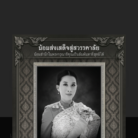
Features
Specifications
Unboxing Photos
Comparison Table
ขนาดกระดาษที่ 9.5 นิ้ว x 14 นิ้ว ก็สแกนได้
คุณลักษณะทั่วไป
←
Avision: AD340GF
Avision: FB5000
→
สบาย
ชุดทำภาพ
Contact Image Sensor (CIS)
เครื่อง AD345GF ได้ขยายความสามารถ
แบบ
AD130
AD340GF
A
ชื่อรุ่นสินค้า
และนวัตกรรมรออกแบบเพิ่มมากขึ้น หาก
แหล่งกำเนิด
เปรียบเทียบกับเครื่องรุ่นก่อน ด้วยความ
LED (LIGHT BAR)
A4 สแกนแบบอัตโนมัติ
สามารถที่รับขนาดเอกสารได้กว้างเพิ่มเป็น
แสง
ขนาด/ประเภท
และแท่นเรียบ
240 มม.x 356 มม. หรือ 9.5 นิ้ว x 14 นิ้ว หาก
เกี่ยวกับ N2NSP
โหมดการ