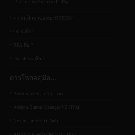
(WxDxH)
(29.7 x 12.6 x 11.9 นิ้ว)
รายการสินค้าในปี 2024
ตรง ทำให้ในการสแกนงานแต่ละครั้ง จะมี
ไวไฟ(Wi-Fi)
N/A
N/A
ปิด ADF：545 x 321 x 231.3 มม.
ขนาดของเอกสารที่แตกต่างกัน ความหนา
ความเป็นมาของบ. AVISION
บางของเอกสารที่แตกต่างกัน ถูกนำเข้ามาส
( 21.4 x 12.6 x 9.1 นิ้ว)
การเชื่อมต่อ
USB2.0
USB3.2 Gen1x1
USB
แกนปะปนกัน เครื่อง AD345GF ก็สามารถ
OCR คือ?
น้ำหนักของ
ขนาดสินค้า(กxยxส)
453x324x237มม.
453x324x237มม.
545x
จัดการกับเอกสารเหล่านั้นได้อย่างง่ายดาย
6.9 กิโลกรัม
ใหญ่สุด
(17.8×12.8×9.3นิ้ว)
(17.8×12.8×9.3นิ้ว)
(21.4
เครื่อง
ขนาดของเอกสารที่รองรับเล็กสุดก็สามารถ
RPA คือ ?
น้ำหนัก
4.3กก.
4.3กก.
สแกนได้ถึง 50 x 50 มม. (หรือ 2×2 นิ้ว) ไป
การเชื่อมต่อ
USB 3.2 Gen1x1
DocnFlow คือ ?
จนถึงขนาดเอกสารที่ใช้ในธุรกิจประจำวัน ซึ่ง
โปรแกรม
การใช้
ขณะกำลังแสกน < 37.22 W
ก็คือ 242 x 356 มม. (หรือ 9.5×14 นิ้ว)
ดาวโหลดคู่มือ…
สำหรับชุดดึงกระดาษเองก็มีความคงทน
พลังงาน
ขณะเครื่องพร้อมใช้งาน < 8.11 W
OS ที่รองรับ
Win 7/8/10/11
Win 7/8/10/11
Wi
รองรับเอกสารที่มีความหนาสูงสุดได้ถึง 400
โหมดประหยัดพลังงาน < 2.17 W
Avision AVScan X (Thai)
ISIS, TWAIN
•
• + WIA
แกรมเลยทีเดียว หากต้องการสแกนบัตรแข็ง
ปิดเครื่อง < 0.1 W
ทั้งที่มีความหนา 1.25 มม.และ บัตรที่มีอักษร
AVScan X/Button
Avision Button Manager V2 (Thai)
•
•
ระดับความ
ตัวนูน เจ้าเครื่อง Avision AD345GF ก็รองรับ
Manager/PaperPort
ขณะกำลังสแกน < 52 dB
Nextimage V5.0 (Thai)
ได้ทั้งหมดอีกเช่นกัน
ดังเสียง
ขนาดการสแกนที่ชุด ADF
ขณะรอการสแกน < 25 dB
รบกวน
ABBYY FineReader V16 (Thai)