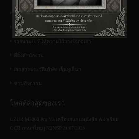
เทียบกับเครื่องจากแบรนด์อืนๆในช่วงรุ่น
Flatbed and ADF
ความเร็วการสแกน (1หน้า/2หน้า
สแกนแบบ
เดียวกันที่ยังรองรับขนาดกระดาษที่มาตรฐาน
รู้จักเรา
เดิม คือ 216 มม.x 242 มม. หรือ 8.5 นิ้ว x 9.5
ความละเอียด
แผ่นต่อนาที(PPM)/
นิ้ว ทำให้เครื่อง AD345GF ได้เปรียบในการ
ข้อมูลผลิตภัณฑ์
ที่รองรับ จุด
600 จุดต่อนิ้ว
ภาพต่อนาที(IPM) @
60
รองรับงานสแกนที่มีขนาดกว้างกว่า A4 ทั่วๆ
รายนามบ. ที่ให้ความไว้วางใจต่อเรา
ต่อนิ้ว(dpi)
200dpi ขาวดำ
ไป
แผ่นต่อนาที(PPM)/
ที่ตั้งสำนักงาน
ความละเอียด
ลูกยางหมุนกลับ เพิ่มความน่าเชื่อถือในการ
ภาพต่อนาที(IPM) @
45
สูงสุด จุดต่อ
1,200 จุดต่อนิ้ว
ดึงกระดาษ
เอกสารประวัติบริษัท เอ็นทูเอ็นฯ
300dpi สี
นิ้ว(dpi)
40ppm/80ipm
40ppm/80ipm
ลูกยางหมุนกลับ หรือ Reverse Roller เป็น
แผ่นต่อนาที(PPM)/
ข่าว/กิจกรรม
BMP, PNG, GIF, JPEG, Single-
ภาพต่อนาที(IPM) @
นวัตกรรมการออกแบบเพื่อเพิ่มประสิทธิใน
60
200dpi ขาวดำ
Page PDF, Multi-Page PDF,
การแยกกระดาษให้เป็นแผ่นระหว่างการ
โพสต์ล่าสุดของเรา
สแกน เพื่อป้องกันการดึงกระดาษซ้อนกันได้
บันทึกไฟล์
Multi-TIFF, TIFF, RTF, TXT, OCR
แผ่นต่อนาที(PPM)/
อย่างดีเยี่ยม ส่งผลให้งานสแกนเอกสารเป็นไป
นามสกถล
ภาพต่อนาที(IPM) @
( for iScan only ), XPS,
45
CZUR M3000 Pro V3 เครื่องสแกนหนังสือ A3 พร้อม
อย่างต่อเนื่อง ไม่มีการหยุด หรือขัดจังหวะ
300dpi สี
OCR ภาษาไทย | N2NSP
21/07/2026
DOC, XLS, PPT, DOCS, XLSX,
จากปัญหาการดึงกระดาษซ้อน หรือ ดึง
PPTX, HTML
ฟังก์ชั่นทั่วไป