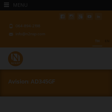
MENU
064-894-2198
info@n2nsp.com
TH
EN
Avision: AD345GF