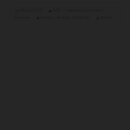
09/02/2022
ADF + Flatbed
,
Document
Scanner
Avision
,
Avision AD345GF
admin
Avision AD345GF