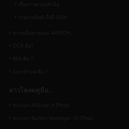
ขนาดใน
ISIS และมาพร้อมกับชุดแอปพลิเคชันซอฟต์แวร์ที่
เรื่องราวความสำเร็จ
(ความหนา)
ทรงพลังซึ่งรวมถึง Avision Button Manager ,
รองรับกระดาษที่มี
รายการสินค้าในปี 2024
ระบบป้องกัน
AVScan และ PaperPort ด้วย Button Manager คุณ
50 x 50 มม.
ขนาดเล็กสุด
กระดาษ
สามารถสร้าง PDF ที่ค้นหาได้ สแกนและส่งภาพไป
ความเป็นมาของบ. AVISION
ติด(Ultrasonic)
ยังอีเมล เครื่องพิมพ์ หรือปลายทางอื่นๆ ด้วยการกด
รองรับกระดาษที่มี
216 x 356 มม. ( Legal )( 8.5 x 14 
ปุ่มสแกนง่ายๆ AVScan X และ PaperPort เป็น
OCR คือ?
ขนาดใหญ่สุด
สายแลน
ซอฟต์แวร์ประมวลผลภาพที่มีประสิทธิภาพสูงและ
(Ethernet)
RPA คือ ?
การจัดการเอกสารที่ช่วยให้คุณปรับปรุงงานของ
ความจุกระดาษ
25 แผ่น (80 แกรม หรือ 20 ปอนด์
คุณได้อย่างมีประสิทธิภาพมากขึ้น
ไวไฟ
DocnFlow คือ ?
รองรับกระดาษที่มี
ที่ ADF: 27 ~ 120แกรม
(Wi-Fi)
ความหนา
ที่ด้านหน้าเครื่อง: 27 ~ 143แกรม
ดาวโหลดคู่มือ…
การเชื่อมต่อ
ความเร็วในการส
คุณสมบัติของเครื่อง
Avision AVScan X (Thai)
ขาว-ดำ /เฉดเทา
ที่
สแกนหน้าเดียว : 25 แผ่น/นาที
ขนาดสินค้า
Avision Button Manager V2 (Thai)
ความละเอียด 200จุด/
สแกนสองหน้า : 50 ภาพ/นาที
อัตราการสแกนที่รวดเร็วถึง 25 หน้าต่อนาที
(กxยxส) ใหญ่
นิ้ว
สุด/เล็กสุด