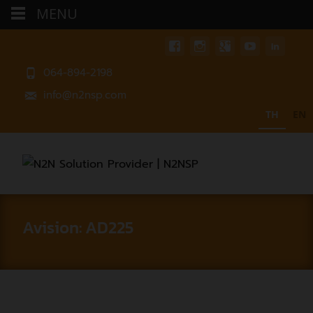
MENU
064-894-2198
info@n2nsp.com
TH
EN
Avision: AD225