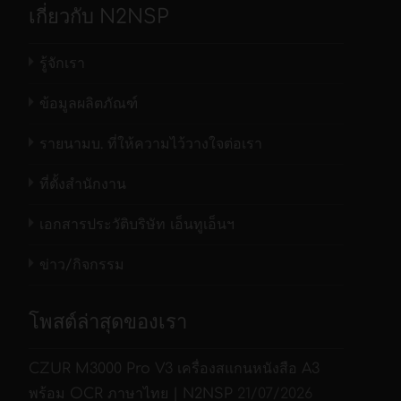
มีขนาดตามกฎหมาย (8.5 x 14 นิ้ว) และน้ำหนัก
ภาพต่อ
เกี่ยวกับ N2NSP
ความละเอียดสูงสุด จุด
นาที(IPM) @
1,200 จุดต่อนิ้ว
ระหว่าง 27 และ 413 g/m2 (ถาดด้านหลัง: 50~105
ต่อนิ้ว(dpi)
200dpi ขาวดำ
g/m2)
รู้จักเรา
BMP, PNG, GIF, JPEG, Single-Pa
แผ่นต่อ
ข้อมูลผลิตภัณฑ์
บันทึกไฟล์นามสกุล
ทางออกกระดาษ 2ช่องทาง
นาที(PPM)/
OCR(for iScan only), XPS,DO
ภาพต่อ
รายนามบ. ที่ให้ความไว้วางใจต่อเรา
หากคุณป้อนเอกสารสแกนหน้าเดียว ไม่ว่าจากด้าน
สามารถสแกนในโหมด
นาที(IPM) @
หน้า หรือด้านหลัง เครื่องสแกนเนอร์นี้จะมีทางออก
16บิต input , 8บิต output
ที่ตั้งสำนักงาน
300dpi สี
สีเทาได้
ให้2ทาง โดยสามารถกำหนดให้เอกสารออกทาง
แผ่นต่อ
ด้านตรงข้ามหรือด้านเดียวกันของตัวป้อน สลับไป
เอกสารประวัติบริษัท เอ็นทูเอ็นฯ
สามารถสแกนในโหมด
48บิต input , 24บิต output
นาที(PPM)/
มาระหว่างเส้นทางเหล่านี้ได้ ด้วยการตั้งค่าบนอิน
สีได้
ข่าว/กิจกรรม
ภาพต่อ
เทอร์เฟซผู้ใช้แบบ TWAIN หรือเลือกเส้นทางออก
นาที(IPM) @
ขนาด (WxDxH)
299 x 104 x 74 มม.
ตามความต้องการของคุณได้
200dpi ขาวดำ
โพสต์ล่าสุดของเรา
*บัตรพลาสติกต้องป้อนจากถาดด้านหน้าเท่านั้น
น้ำหนักของเครื่อง
1.5 กิโลกรัม
แผ่นต่อ
สแกนง่ายดายเพียงกดปุ่ม
CZUR M3000 Pro V3 เครื่องสแกนหนังสือ A3
นาที(PPM)/
การเชื่อมต่อ
USB 2.0
พร้อม OCR ภาษาไทย | N2NSP
21/07/2026
ภาพต่อ