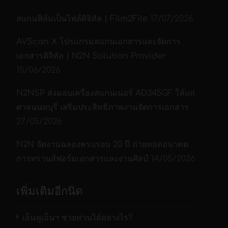
ด้วยแอปพลิเคชันซอฟต์แวร์ที่พัฒนาขึ้นใหม่ของ
รองรับการสแกนสูงสุด
นาที(IPM) @
Avision ชื่อ Button Manager เครื่อง AD225 จะ
3,000 แผ่น
สแกนฟิล์มเป็นไฟล์ดิจิทัล | Film2File
17/07/2026
300dpi สี
ต่อวัน
สแกนสองด้านของเอกสาร และบันทึกไฟล์โดยตรง
AVScan X โปรแกรมสแกนเอกสารและจัดการ
ไปยัง PDF, Searchable PDF, JPEG หรือไปยัง
รองรับระบบปฏิบัติการ
Win 7 / Win 8 / Win 8.1 / Win 10
เอกสารดิจิทัล | N2N Solution Provider
®
แอปพลิเคชันของสำนักงาน เช่น Word
หรือ
เทคโนโลยี
15/06/2026
ซอร์ฟแวร์แถมมากับ
®
Excel
ด้วยการกดปุ่มเพียงปุ่มเดียว, AD225 จะ
ISIS driver , TWAIN driver , Bu
ไฟแสงสว่าง
จดจำขนาดของเอกสารโดยอัตโนมัติ ตรวจหาและ
เครื่อง
N2NSP ส่งมอบเครื่องสแกนเนอร์ AD345GF ให้แก่
การสแกน
ปรับความเอียงให้ตรง และแสดงภาพในแนวที่
ศาลนนทบุรี เสริมประสิทธิภาพงานจัดการเอกสาร
คุณลัก
เหมาะสม นอกจากนี้ ภาพที่สแกนสามารถส่ง
ความละเอียด
27/05/2026
โดยตรงไปยังปลายทางที่คุณระบุ รวมถึงอีเมล
ระบบตรวจจับกระดาษ
โหมดขาวดำ/สี
ตรวจจับด้วยอัลตร้าโซนิค
เครื่องพิมพ์ แอปพลิเคชันซอฟต์แวร์แก้ไขภาพ หรือ
N2N จัดงานฉลองครบรอบ 20 ปี ถ่ายทอดอนาคต
เทา/สี
ซ้อน
แม้แต่เซิร์ฟเวอร์คลาวด์ เช่น Google Drive หรือ
การทรานส์ฟอร์มเอกสารและงานศิลป์
14/05/2026
กระดาษยาว
สแกนเอกสารที่มีความ
Microsoft SharePoint
ถึง 118 นิ้ว หรือ 3000 มม. ที่
(300dpi/ สี
ยาว
เพิ่มเติมอีกนิด
2หน้า)
สิ่งที่มาพร้อมกับตัวเครื่อง
สแกนบัตรแข็ง
สามารถสแกนบัตรแข็งได้ (ความ
สแกนบัตร/บัตร
เอ็นทูเอ็นฯ ช่วยท่านได้อย่างไร?
Avision AD225 มาพร้อมกับไดรเวอร์ TWAIN และ
หนาลายนูน