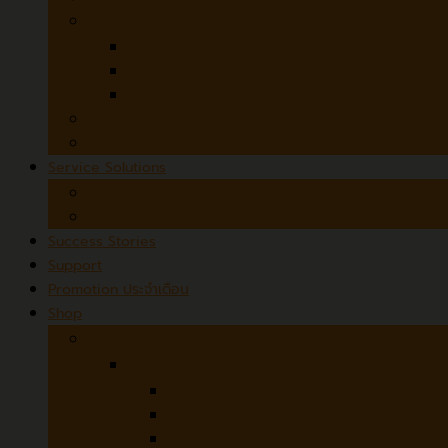
3D Desktop Scanners
SOL PRO 3D Scanner
SOL 3D
Microtek ObjectScan 1600
MicroForms and Film Scanners
Czur StarryHub
Service Solutions
Scanner Rental
Scanning Services
Success Stories
Support
Promotion ประจำเดือน
Shop
Hardware
Avision
ADF (Automatic Document Feeder)
Flatbed + ADF
Flatbed / Book Scanner