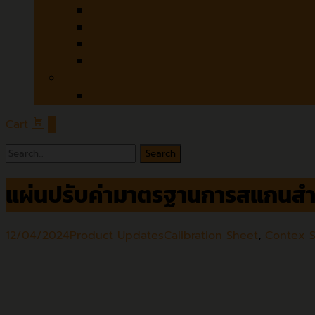
Czur
Microtek
Contex
Colortrac
Software
ABBYY
Cart
0
Search
for:
แผ่นปรับค่ามาตรฐานการสแกนสำหร
12/04/2024
Product Updates
Calibration Sheet
,
Contex 
แผ่น Calibration Sheet หรือ แผ่นปรับค