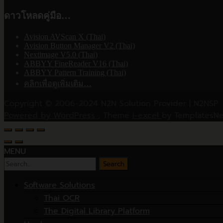
ดาวโหลดคู่มือ…
Avision AVScan X (Thai)
Avision Button Manager V2 (Thai)
Nextimage V5.0 (Thai)
ABBYY FineReader V16 (Thai)
ABBYY Pattern Training (Thai)
คลิกเพื่อดูเพิ่มเติม…
Copyright © 2006-2024 N2N Solution Provider | N2NSP
Powered by WordPress
, Theme
i-excel
by TemplatesNe
MENU
Search
for:
Software Solutions
Thai OCR
The Digital Library Platform