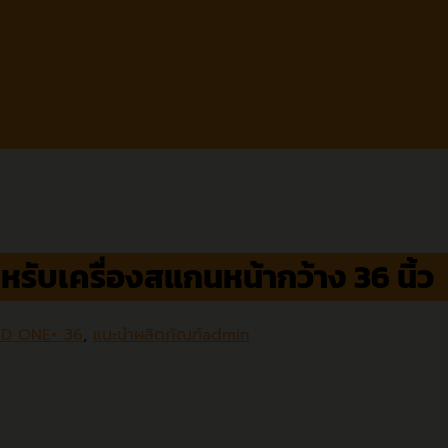
ับเครื่องสแกนหน้ากว้าง 36 นิ้ว
SD ONE+ 36
,
แนะนำผลิตภัณฑ์
admin
่ามาตรฐานการสแกน
สำหรับเครื่องสแกนหน้ากว้างจาก Con