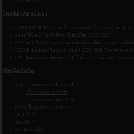
ข่าว/กิจกรรม
โพสต์ล่าสุดของเรา
CZUR M3000 Pro V3 เครื่องสแกนหนังสือ A3 พร้อม OCR
สแกนฟิล์มเป็นไฟล์ดิจิทัล | Film2File
17/07/2026
AVScan X โปรแกรมสแกนเอกสารและจัดการเอกสารดิจิทัล | 
N2NSP ส่งมอบเครื่องสแกนเนอร์ AD345GF ให้แก่ศาลนนทบ
N2N จัดงานฉลองครบรอบ 20 ปี ถ่ายทอดอนาคตการทรานส
เพิ่มเติมอีกนิด
เอ็นทูเอ็นฯ ช่วยท่านได้อย่างไร?
เรื่องราวความสำเร็จ
รายการสินค้าในปี 2024
ความเป็นมาของบ. AVISION
OCR คือ?
RPA คือ ?
DocnFlow คือ ?