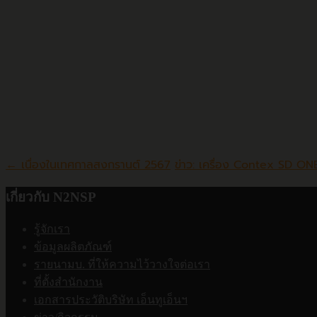
Sheet เก่าของคุณลูกค้าเกิดความชำรุด คุณลูกค้าสามารถสั่งซื้อ
Post
←
เนื่องในเทศกาลสงกรานต์ 2567
ข่าว: เครื่อง Contex SD ONE
navigation
เกี่ยวกับ N2NSP
รู้จักเรา
ข้อมูลผลิตภัณฑ์
รายนามบ. ที่ให้ความไว้วางใจต่อเรา
ที่ตั้งสำนักงาน
เอกสารประวัติบริษัท เอ็นทูเอ็นฯ