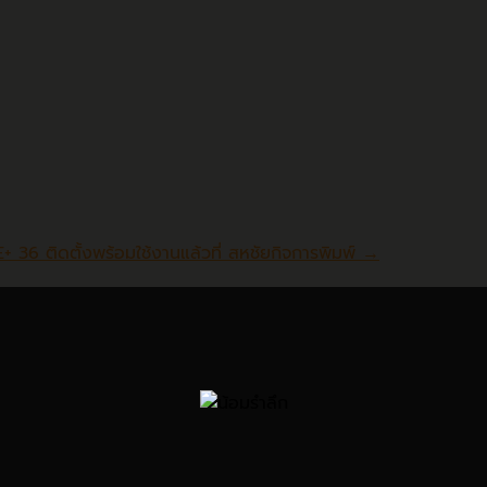
ได้แล้วที่แพลตฟอร์มออนไลน์ของทางบ. ไม่ว่าจะป็น ลาซาด้า และ ช
+ 36 ติดตั้งพร้อมใช้งานแล้วที่ สหชัยกิจการพิมพ์
→