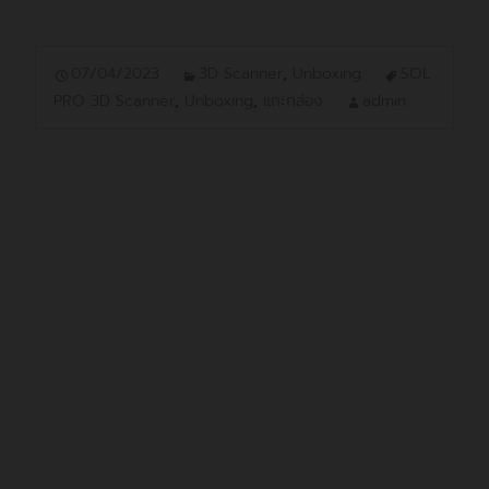
07/04/2023
3D Scanner
,
Unboxing
SOL
PRO 3D Scanner
,
Unboxing
,
แกะกล่อง
admin
เครื่องสแกนวัตถุสามมิติ ขนาดตั้งโต๊ะ
SOL PRO
Scan Dimension