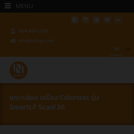
MENU
064-894-2198
info@n2nsp.com
TH
EN
แกะกล่อง: เครื่อง Colortrac รุ่น
SmartLF Scan! 36