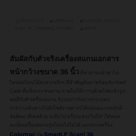
29/01/2024
Unboxing
Colortrac SmartLF
Scan! 36
,
Unboxing
,
แกะกล่อง
admin
สัมผัสกับตัวจริงเครื่องสแกนเอกสาร
หน้ากว้างขนาด 36 นิ้ว
ที่สามารถนำพาไป
ไหนต่อไหนได้สะดวกจริงๆ ที่สำคัญมันมาพร้อมกับ Hard
Case ที่แข็งแรง ทนทาน ภายในก็มีการบุด้วยโฟมเข้ารูป
พอดีกับตัวเครื่องสแกน รับรองว่ากันการกระแทก
ระหว่างเดินทางไปยังไซต์งานต่างๆได้แน่นอน แถมยังมี
ล้อติดมาที่เคสด้วย จะถือไป หรือจะลากไปก็ทำได้หมด
จะเป็นเครื่องสแกนรุ่นไหนไปไม่ได้ นอกจากเครื่อง
Colortrac
SmartLF Scan! 36
รุ่น