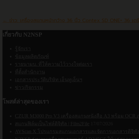
Post
←
ข่าว: เครื่องสแกนหน้ากว้าง 36 นิ้ว Contex SD ONE+ 36 เต
navigation
เกี่ยวกับ N2NSP
รู้จักเรา
ข้อมูลผลิตภัณฑ์
รายนามบ. ที่ให้ความไว้วางใจต่อเรา
ที่ตั้งสำนักงาน
เอกสารประวัติบริษัท เอ็นทูเอ็นฯ
ข่าว/กิจกรรม
โพสต์ล่าสุดของเรา
CZUR M3000 Pro V3 เครื่องสแกนหนังสือ A3 พร้อม OCR
สแกนฟิล์มเป็นไฟล์ดิจิทัล | Film2File
17/07/2026
AVScan X โปรแกรมสแกนเอกสารและจัดการเอกสารดิจิทัล | 