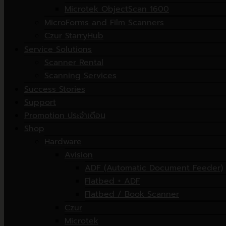
Microtek ObjectScan 1600
MicroForms and Film Scanners
Czur StarryHub
Service Solutions
Scanner Rental
Scanning Services
Success Stories
Support
Promotion ประจำเดือน
Shop
Hardware
Avision
ADF (Automatic Document Feeder)
Flatbed + ADF
Flatbed / Book Scanner
Czur
Microtek