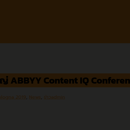
มใหญ่ ABBYY Content IQ Confere
ologna 2019
,
News
,
ข่าว
admin
ABBYY 3A
คุณ สุเมธ 