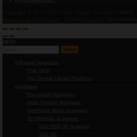
คลิกเพื่อดูเพิ่มเติม…
Copyright © 2006-2024 N2N Solution Provider | N2NSP
Powered by WordPress
, Theme
i-excel
by TemplatesNe
MENU
Search
for:
Software Solutions
Thai OCR
The Digital Library Platform
Hardware
Document Scanners
Wide Format Scanners
Overhead Book Scanners
3D Desktop Scanners
SOL PRO 3D Scanner
SOL 3D