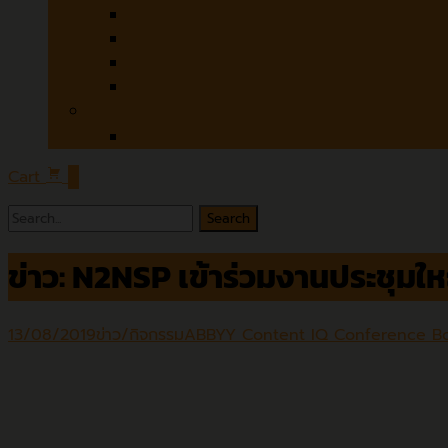
Czur
Microtek
Contex
Colortrac
Software
ABBYY
Cart
0
Search
for:
ข่าว: N2NSP เข้าร่วมงานประชุ
13/08/2019
ข่าว/กิจกรรม
ABBYY Content IQ Conference B
เมื่อช่วงวันที่ 25 – 28 กรกฎาคม 2562