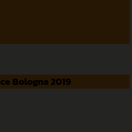
nce Bologna 2019
ศรีโสภณ และ คุณ ปาริฉัตร ยศกรณ์