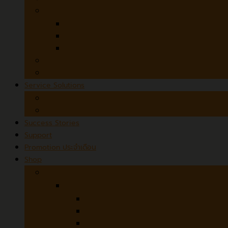
3D Desktop Scanners
SOL PRO 3D Scanner
SOL 3D
Microtek ObjectScan 1600
MicroForms and Film Scanners
Czur StarryHub
Service Solutions
Scanner Rental
Scanning Services
Success Stories
Support
Promotion ประจำเดือน
Shop
Hardware
Avision
ADF (Automatic Document Feeder)
Flatbed + ADF
Flatbed / Book Scanner