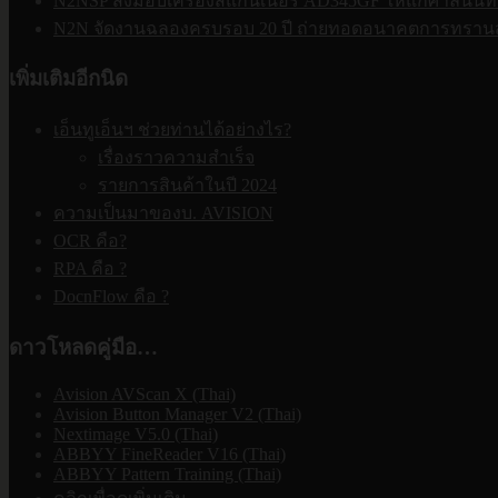
N2NSP ส่งมอบเครื่องสแกนเนอร์ AD345GF ให้แก่ศาลนนทบ
N2N จัดงานฉลองครบรอบ 20 ปี ถ่ายทอดอนาคตการทรานส
เพิ่มเติมอีกนิด
เอ็นทูเอ็นฯ ช่วยท่านได้อย่างไร?
เรื่องราวความสำเร็จ
รายการสินค้าในปี 2024
ความเป็นมาของบ. AVISION
OCR คือ?
RPA คือ ?
DocnFlow คือ ?
ดาวโหลดคู่มือ…
Avision AVScan X (Thai)
Avision Button Manager V2 (Thai)
Nextimage V5.0 (Thai)
ABBYY FineReader V16 (Thai)
ABBYY Pattern Training (Thai)