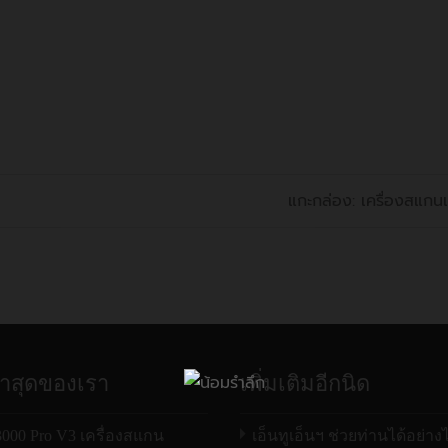
 01/01/2565 บริษัทฯได้ทำการย้ายโดเมนจาก n2n.co.th ไ
แกะกล่อง: เครื่องสแกน
่าสุดของเรา
เพิ่มเติมอีกนิด
00 Pro V3 เครื่องสแกน
เอ็นทูเอ็นฯ ช่วยท่านได้อย่าง