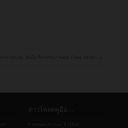
ปยัง n2nsp.com
เอกสารขนาด 36นิ้ว ที่มาพร้อม Hard Case ติดล้อ!
→
ดาวโหลดคู่มือ…
ไร?
Avision AVScan X (Thai)