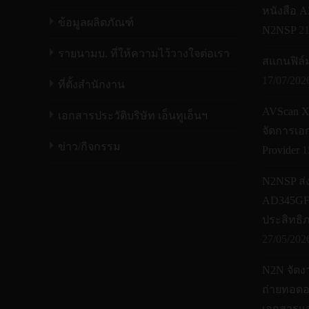
หนังสือ 
ข้อมูลผลิตภัณฑ์
N2NSP
21
รายนามบ. ที่ให้ความไว้วางใจต่อเรา
สแกนฟิล์มเ
17/07/202
ที่ตั้งสำนักงาน
AVScan 
เอกสารประวัติบริษัท เอ็นทูเอ็นฯ
จัดการเอก
ข่าว/กิจกรรม
Provider
1
N2NSP ส่
AD345GF 
ประสิทธิ
27/05/202
N2N จัดง
ถ่ายทอด
เอกสารแล