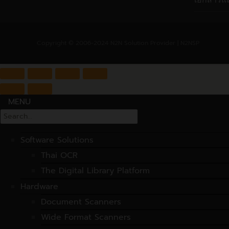
Copyright © 2006-2024 N2N Solution Provider | N2NSP
MENU
Search
for:
Software Solutions
Thai OCR
The Digital Library Platform
Hardware
Document Scanners
Wide Format Scanners