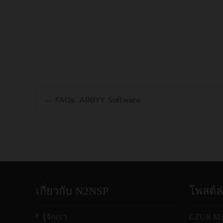
ตั้งแต่วันที่
n2nsp.com's web admin
Post
←
FAQs: ABBYY Software
navigation
เกี่ยวกับ N2NSP
โพสต์ล
รู้จักเรา
CZUR M30