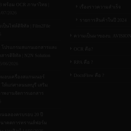
A3 พร้อม OCR ภาษาไทย |
เรื่องราวความสำเร็จ
/07/2026
รายการสินค้าในปี 2024
ป็นไฟล์ดิจิทัล | Film2File
6
ความเป็นมาของบ. AVISIO
X โปรแกรมสแกนเอกสารและ
OCR คือ?
สารดิจิทัล | N2N Solution
RPA คือ ?
5/06/2026
DocnFlow คือ ?
งมอบเครื่องสแกนเนอร์
ให้แก่ศาลนนทบุรี เสริม
ภาพงานจัดการเอกสาร
6
านฉลองครบรอบ 20 ปี
อนาคตการทรานส์ฟอร์ม
ะงานศิลป์
14/05/2026