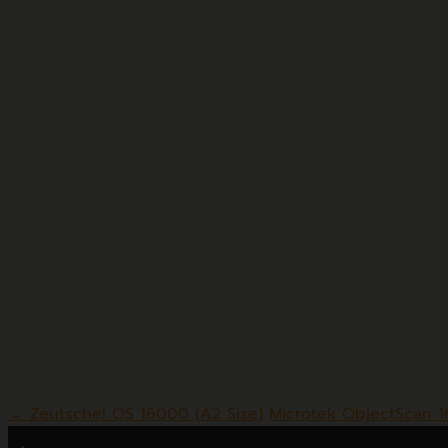
มีแหล่งกำเหนิดแสงแบบ LED (Light Emitting Diode)
มีระบบป้องกันกระดาษซ้อนกัน ด้วยระบบ อัลตร้าโซนิค (Ult
รองรับมาตรฐานไฟล์ภาพ แบบเฉดเทา (Gray Scale) อยู่ที่ระดับ
สามารถรองรับการเชื่อมต่ออุปกรณ์ (Interface) แบบ USB 
สามารถรองรับไดร์เวอร์ที่เป็น TWIAN , ISIS ,WIA ได้
สามารถทำงานร่วมกันกับประบบปฏิบัติการ Windows XP SP3
สามารถสแกนรายวันได้ถึง ( 3,000 pages ) ต่อวัน
ตั้งแต่วันที่
n2nsp.com's web admin
←
Zeutschel OS 16000 (A2 Size)
Microtek ObjectScan 