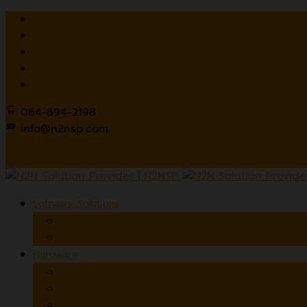
064-894-2198
info@n2nsp.com
Software Solutions
Thai OCR
The Digital Library Platform
Hardware
Document Scanners
Wide Format Scanners
Overhead Book Scanners