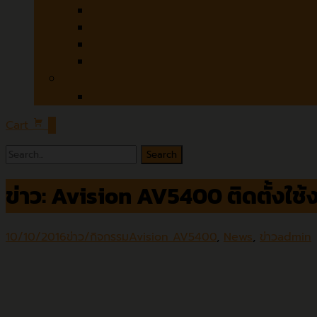
Czur
Microtek
Contex
Colortrac
Software
ABBYY
Cart
0
ข่าว: Avision AV5400 ติดตั้งใช
10/10/2016
ข่าว/กิจกรรม
Avision AV5400
,
News
,
ข่าว
admin
วันศุกร์ที่ 7 ตุลาคม พ.ศ. 2559
บริษัท เอ็นทูเอ็
Avision รุ่น AV5400