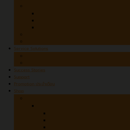
3D Desktop Scanners
SOL PRO 3D Scanner
SOL 3D
Microtek ObjectScan 1600
MicroForms and Film Scanners
Czur StarryHub
Service Solutions
Scanner Rental
Scanning Services
Success Stories
Support
Promotion ประจำเดือน
Shop
Hardware
Avision
ADF (Automatic Document Feeder)
Flatbed + ADF
Flatbed / Book Scanner