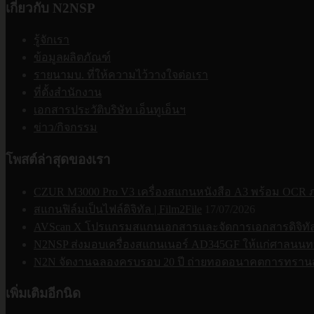
เกี่ยวกับ N2NSP
รู้จักเรา
ข้อมูลผลิตภัณฑ์
รายนามบ. ที่ให้ความไว้วางใจต่อเรา
ที่ตั้งสำนักงาน
เอกสารประวัติบริษัท เอ็นทูเอ็นฯ
ข่าว/กิจกรรม
โพสต์ล่าสุดของเรา
CZUR M3000 Pro V3 เครื่องสแกนหนังสือ A3 พร้อม OCR
สแกนฟิล์มเป็นไฟล์ดิจิทัล | Film2File
17/07/2026
AVScan X โปรแกรมสแกนเอกสารและจัดการเอกสารดิจิทัล | 
N2NSP ส่งมอบเครื่องสแกนเนอร์ AD345GF ให้แก่ศาลนนทบ
N2N จัดงานฉลองครบรอบ 20 ปี ถ่ายทอดอนาคตการทรานส
เพิ่มเติมอีกนิด