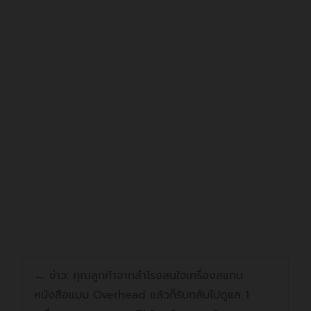
ตั้งแต่วันที่ 01/01/2565 บริษัทฯได้
ทำการย้ายโดเมนจาก n2n.co.th ไป
ยัง n2nsp.com
n2nsp.com's web admin
←
ข่าว: คุณลูกค้าจากสำโรงสนใจเครื่องสแกน
หนังสือแบบ Overhead แล้วก็รับกลับไปดูแล 1