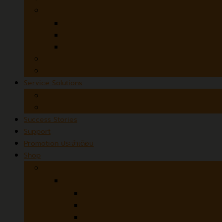
3D Desktop Scanners
SOL PRO 3D Scanner
SOL 3D
Microtek ObjectScan 1600
MicroForms and Film Scanners
Czur StarryHub
Service Solutions
Scanner Rental
Scanning Services
Success Stories
Support
Promotion ประจำเดือน
Shop
Hardware
Avision
ADF (Automatic Document Feeder)
Flatbed + ADF
Flatbed / Book Scanner