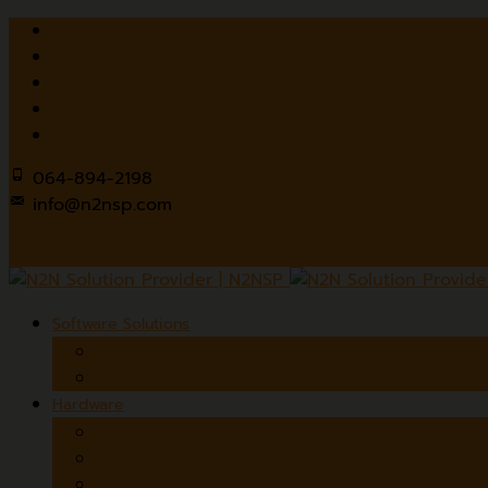
064-894-2198
info@n2nsp.com
Software Solutions
Thai OCR
The Digital Library Platform
Hardware
Document Scanners
Wide Format Scanners
Overhead Book Scanners