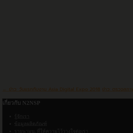
ตั้งแต่วันที่
n2nsp.com's web admin
←
ข่าว: วันแรกกับงาน Asia Digital Expo 2018
ข่าว: ตรวจสภ
เกี่ยวกับ N2NSP
รู้จักเรา
ข้อมูลผลิตภัณฑ์
รายนามบ. ที่ให้ความไว้วางใจต่อเรา