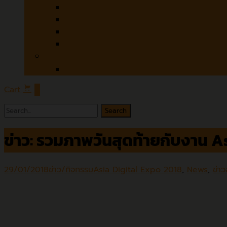
Czur
Microtek
Contex
Colortrac
Software
ABBYY
Cart
0
ข่าว: รวมภาพวันสุดท้ายกับงาน A
29/01/2018
ข่าว/กิจกรรม
Asia Digital Expo 2018
,
News
,
ข่าว
Asia Digita
รวมภาพบรรยากาศวันสุดท้ายของงาน