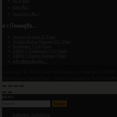
OCR คือ?
RPA คือ ?
DocnFlow คือ ?
ดาวโหลดคู่มือ…
Avision AVScan X (Thai)
Avision Button Manager V2 (Thai)
Nextimage V5.0 (Thai)
ABBYY FineReader V16 (Thai)
ABBYY Pattern Training (Thai)
คลิกเพื่อดูเพิ่มเติม…
Copyright © 2006-2024 N2N Solution Provider | N2NSP
Powered by WordPress
, Theme
i-excel
by TemplatesNe
MENU
Software Solutions