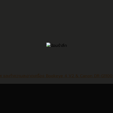
 01/01/2565 บริษัทฯได้ทำการย้ายโดเมนจาก n2n.co.th ไ
าพ และทำความสะอาดเครื่อง Bookeye 4 V2 & Canon DR-G110