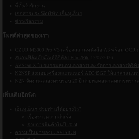
ที่ตั้งสำนักงาน
เอกสารประวัติบริษัท เอ็นทูเอ็นฯ
ข่าว/กิจกรรม
โพสต์ล่าสุดของเรา
CZUR M3000 Pro V3 เครื่องสแกนหนังสือ A3 พร้อม OCR
สแกนฟิล์มเป็นไฟล์ดิจิทัล | Film2File
17/07/2026
AVScan X โปรแกรมสแกนเอกสารและจัดการเอกสารดิจิทัล | 
N2NSP ส่งมอบเครื่องสแกนเนอร์ AD345GF ให้แก่ศาลนนทบ
N2N จัดงานฉลองครบรอบ 20 ปี ถ่ายทอดอนาคตการทรานส
เพิ่มเติมอีกนิด
เอ็นทูเอ็นฯ ช่วยท่านได้อย่างไร?
เรื่องราวความสำเร็จ
รายการสินค้าในปี 2024
ความเป็นมาของบ. AVISION