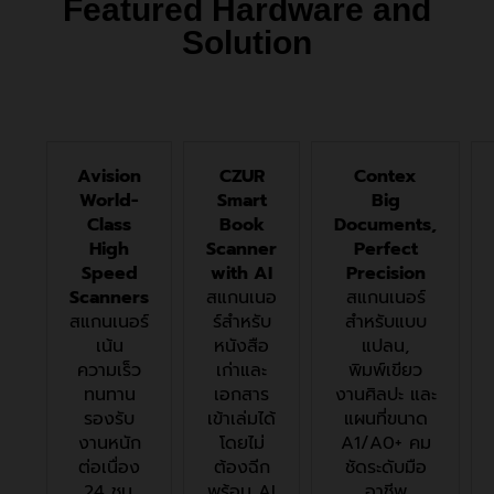
Featured Hardware and
Solution
Avision
CZUR
Contex
World-
Smart
Big
Class
Book
Documents,
High
Scanner
Perfect
Speed
with AI
Precision
Scanners
สแกนเนอ
สแกนเนอร์
สแกนเนอร์
ร์สำหรับ
สำหรับแบบ
เน้น
หนังสือ
แปลน,
ความเร็ว
เก่าและ
พิมพ์เขียว
ทนทาน
เอกสาร
งานศิลปะ และ
รองรับ
เข้าเล่มได้
แผนที่ขนาด
งานหนัก
โดยไม่
A1/A0+ คม
ต่อเนื่อง
ต้องฉีก
ชัดระดับมือ
24 ชม.
พร้อม AI
อาชีพ