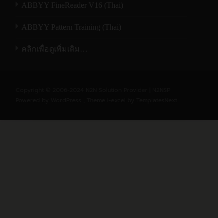
ABBYY FineReader V16 (Thai)
ABBYY Pattern Training (Thai)
คลิกเพื่อดูเพิ่มเติม…
Copyright © 2006-2024 N2N Solution Provider | N2NSP
Powered by WordPress
, Theme
i-excel
by TemplatesNext.