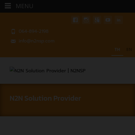
MENU
064-894-2198
info@n2nsp.com
TH
EN
N2N Solution Provider